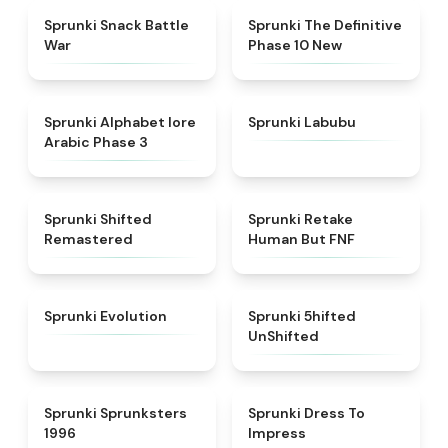
★
4.6
★
4.3
Sprunki Snack Battle
Sprunki The Definitive
War
Phase 10 New
★
4.8
★
4.6
Sprunki Alphabet lore
Sprunki Labubu
Arabic Phase 3
★
4.3
★
4.7
Sprunki Shifted
Sprunki Retake
Remastered
Human But FNF
★
4.7
★
4.4
Sprunki Evolution
Sprunki 5hifted
UnShifted
★
5
★
4.5
Sprunki Sprunksters
Sprunki Dress To
1996
Impress