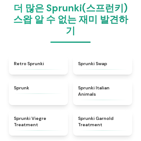
더 많은 Sprunki(스프런키)
스왑 알 수 없는 재미 발견하
기
★
4.3
★
4.6
Retro Sprunki
Sprunki Swap
★
4.5
★
4.7
Sprunk
Sprunki Italian
Animals
★
4.4
★
4.7
Sprunki Viegre
Sprunki Garnold
Treatment
Treatment