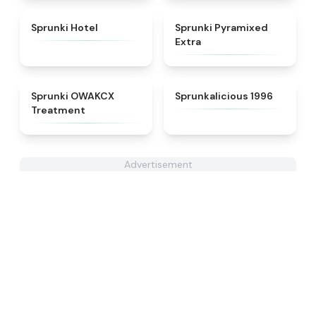
★
4.8
★
4.9
Sprunki Hotel
Sprunki Pyramixed
Extra
★
5
★
4.3
Sprunki OWAKCX
Sprunkalicious 1996
Treatment
Advertisement