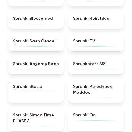
★
4.5
★
4.4
Sprunki Blossomed
Sprunki ReEstiled
★
4.4
★
4.5
Sprunki Swap Cancel
Sprunki TV
★
4.6
★
4.8
Sprunki Abgerny Birds
Sprunksters MSI
★
4.4
★
4.5
Sprunki Static
Sprunki Parodybox
Modded
★
4.3
★
4.6
Sprunki Simon Time
Sprunki Oc
PHASE 3