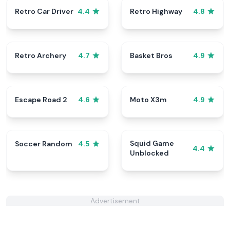
Retro Car Driver
Retro Highway
4.4
4.8
Retro Archery
Basket Bros
4.7
4.9
Escape Road 2
Moto X3m
4.6
4.9
Squid Game
Soccer Random
4.5
4.4
Unblocked
Advertisement