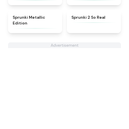
★
4.7
★
4.6
Sprunki Metallic
Sprunki 2 So Real
Edition
Advertisement