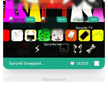
載！
NEW
NEW
NEW
Sprunki TV
Sprunki
Orange City
Sprunki
Sprunksters
1996
Sprunki Swapped
13,525
Unknown
Advertisement