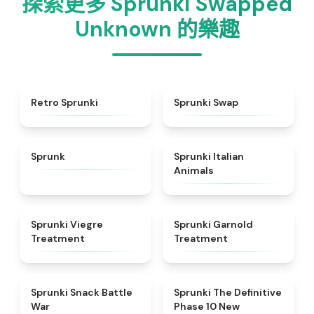
探索更多 Sprunki Swapped
Unknown 的樂趣
★
4.3
★
4.6
Retro Sprunki
Sprunki Swap
★
4.5
★
4.7
Sprunk
Sprunki Italian
Animals
★
4.4
★
4.7
Sprunki Viegre
Sprunki Garnold
Treatment
Treatment
★
4.6
★
4.3
Sprunki Snack Battle
Sprunki The Definitive
War
Phase 10 New