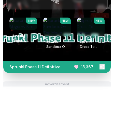
下載！
NEW
NEW
NEW
Sprunki
Abgerny
Sprunki
Sprunki
Birds
Sandbox On
Dress To
The Moon
Impress
Sprunki Phase 11 Definitive
15,367
Advertisement