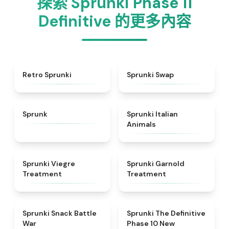
探索 Sprunki Phase 11
Definitive 的更多內容
★
4.3
★
4.6
Retro Sprunki
Sprunki Swap
★
4.5
★
4.7
Sprunk
Sprunki Italian
Animals
★
4.4
★
4.7
Sprunki Viegre
Sprunki Garnold
Treatment
Treatment
★
4.6
★
4.3
Sprunki Snack Battle
Sprunki The Definitive
War
Phase 10 New