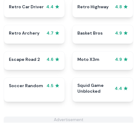
Retro Car Driver
Retro Highway
4.4
4.8
Retro Archery
Basket Bros
4.7
4.9
Escape Road 2
Moto X3m
4.6
4.9
Squid Game
Soccer Random
4.5
4.4
Unblocked
Advertisement