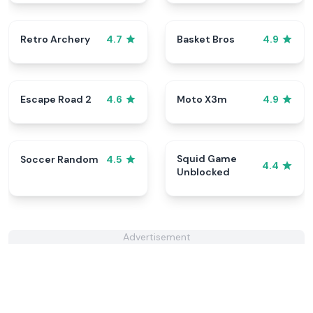
Retro Archery
Basket Bros
4.7
4.9
Escape Road 2
Moto X3m
4.6
4.9
Squid Game
Soccer Random
4.5
4.4
Unblocked
Advertisement