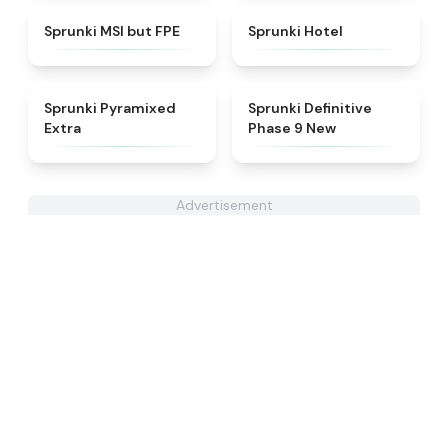
★
4.7
★
4.8
Sprunki MSI but FPE
Sprunki Hotel
★
4.9
★
4.9
Sprunki Pyramixed
Sprunki Definitive
Extra
Phase 9 New
Advertisement