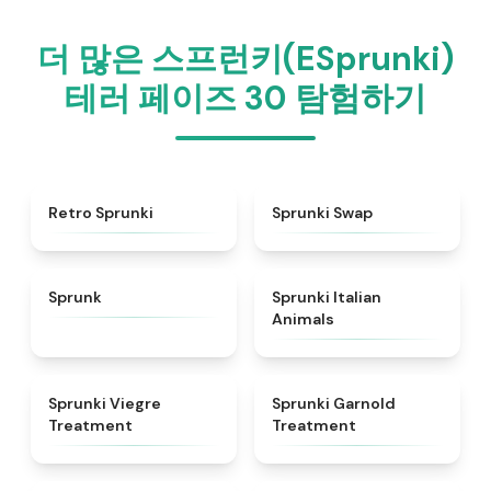
더 많은 스프런키(ESprunki)
테러 페이즈 30 탐험하기
★
4.3
★
4.6
Retro Sprunki
Sprunki Swap
★
4.5
★
4.7
Sprunk
Sprunki Italian
Animals
★
4.4
★
4.7
Sprunki Viegre
Sprunki Garnold
Treatment
Treatment