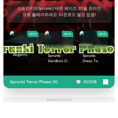
스프런키(ESprunki) 테러 페이즈 30을 온라인
으로 플레이하세요. 다운로드 필요 없음!
NEW
NEW
NEW
Sprunki
Abgerny
Sprunki
Sprunki
Birds
Sandbox On
Dress To
The Moon
Impress
Sprunki Terror Phase 30
10,508
Advertisement