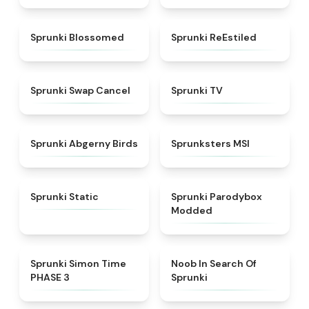
★
4.5
★
4.4
Sprunki Blossomed
Sprunki ReEstiled
★
4.4
★
4.5
Sprunki Swap Cancel
Sprunki TV
★
4.6
★
4.8
Sprunki Abgerny Birds
Sprunksters MSI
★
4.4
★
4.5
Sprunki Static
Sprunki Parodybox
Modded
★
4.3
★
4.4
Sprunki Simon Time
Noob In Search Of
PHASE 3
Sprunki