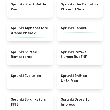
★
4.6
★
4.3
Sprunki Snack Battle
Sprunki The Definitive
War
Phase 10 New
★
4.8
★
4.6
Sprunki Alphabet lore
Sprunki Labubu
Arabic Phase 3
★
4.3
★
4.7
Sprunki Shifted
Sprunki Retake
Remastered
Human But FNF
★
4.7
★
4.4
Sprunki Evolution
Sprunki 5hifted
UnShifted
★
5
★
4.5
Sprunki Sprunksters
Sprunki Dress To
1996
Impress