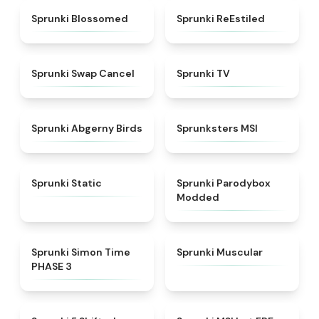
★
4.5
★
4.4
Sprunki Blossomed
Sprunki ReEstiled
★
4.4
★
4.5
Sprunki Swap Cancel
Sprunki TV
★
4.6
★
4.8
Sprunki Abgerny Birds
Sprunksters MSI
★
4.4
★
4.5
Sprunki Static
Sprunki Parodybox
Modded
★
4.3
★
4.6
Sprunki Simon Time
Sprunki Muscular
PHASE 3
★
4.9
★
4.7