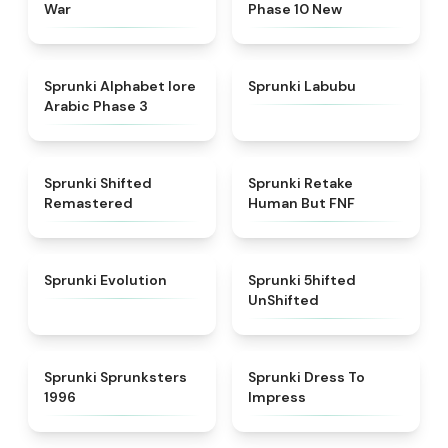
War
Phase 10 New
★
4.8
★
4.6
Sprunki Alphabet lore
Sprunki Labubu
Arabic Phase 3
★
4.3
★
4.7
Sprunki Shifted
Sprunki Retake
Remastered
Human But FNF
★
4.7
★
4.4
Sprunki Evolution
Sprunki 5hifted
UnShifted
★
5
★
4.5
Sprunki Sprunksters
Sprunki Dress To
1996
Impress