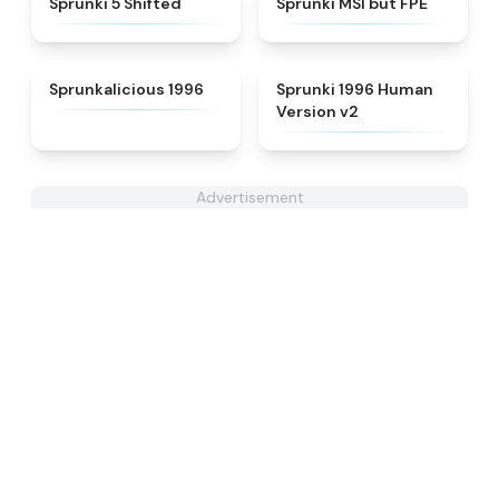
Sprunki 5 Shifted
Sprunki MSI but FPE
★
4.3
★
4.5
Sprunkalicious 1996
Sprunki 1996 Human
Version v2
Advertisement