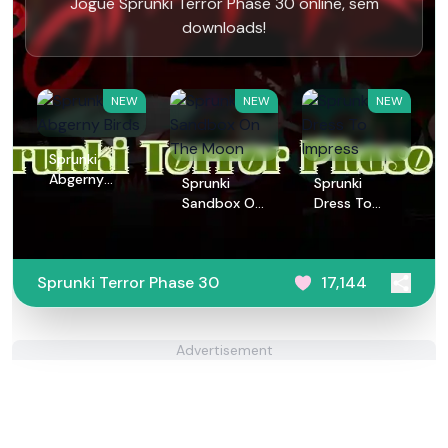
Jogue Sprunki Terror Phase 30 online, sem
downloads!
NEW
NEW
NEW
Sprunki
Abgerny
Sprunki
Sprunki
Birds
Sandbox On
Dress To
The Moon
Impress
Sprunki Terror Phase 30
17,144
Advertisement