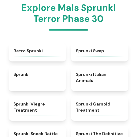
Explore Mais Sprunki
Terror Phase 30
★
4.3
★
4.6
Retro Sprunki
Sprunki Swap
★
4.5
★
4.7
Sprunk
Sprunki Italian
Animals
★
4.4
★
4.7
Sprunki Viegre
Sprunki Garnold
Treatment
Treatment
★
4.6
★
4.3
Sprunki Snack Battle
Sprunki The Definitive