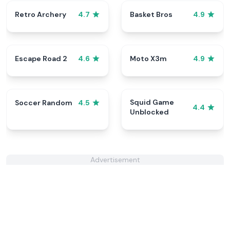
Retro Archery
Basket Bros
4.7
4.9
Escape Road 2
Moto X3m
4.6
4.9
Squid Game
Soccer Random
4.5
4.4
Unblocked
Advertisement