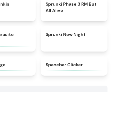
★
5
★
4.8
nkis
Sprunki Phase 3 RM But
All Alive
★
4.6
★
4.8
rasite
Sprunki New Night
★
4.5
★
4.8
nge
Spacebar Clicker