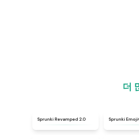
더 
★
4.6
Sprunki Revamped 2.0
Sprunki Emoj