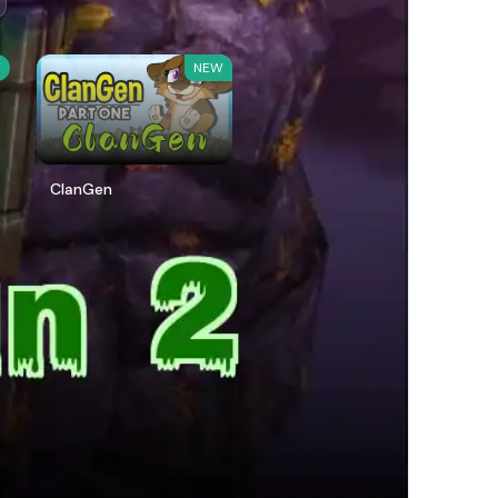
W
NEW
ClanGen