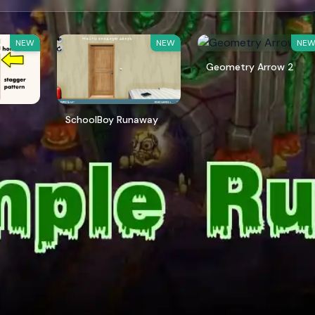
NEW
NEW
NE
Geometry Arrow 2
SchoolBoy Runaway