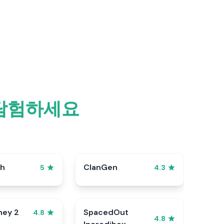
 탐험하세요
sh
ClanGen
5
4.3
ney 2
SpacedOut
4.8
4.8