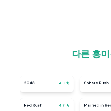
다른 흥미
2048
Sphere Rush
4.8
Red Rush
Married in Re
4.7