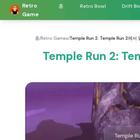
Retro
홈
Retro Bowl
Drift B
Game
홈
/
Retro Games
/
Temple Run 2: Temple Run
Temple Run 2:
Temple