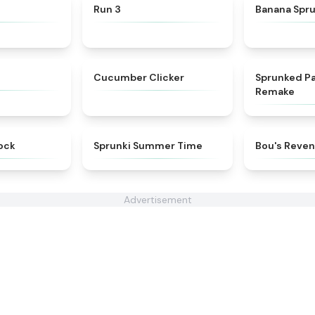
★
4.5
★
4.5
Run 3
Banana Spru
★
4.8
★
4.6
Cucumber Clicker
Sprunked Pa
Remake
★
4.7
★
4.9
ock
Sprunki Summer Time
Bou's Reve
Advertisement