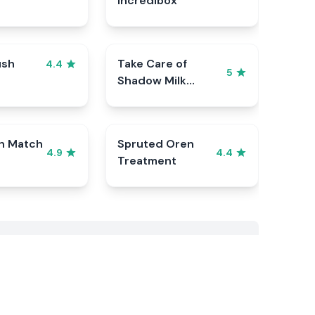
Incredibox
ush
Take Care of
4.4
5
Shadow Milk
Cookie
n Match
Spruted Oren
4.9
4.4
Treatment