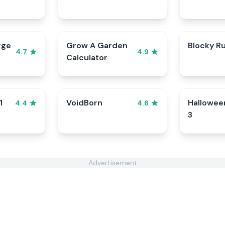
rge
Grow A Garden
Blocky R
4.7
4.9
Calculator
1
VoidBorn
Hallowee
4.4
4.6
3
Advertisement