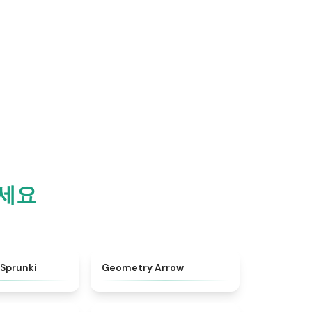
하세요
★
4.8
★
4.3
Sprunki
Geometry Arrow