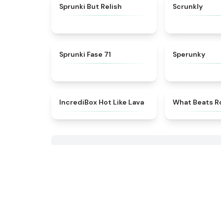
★
4.4
Sprunki But Relish
Scrunkly
★
4.8
Sprunki Fase 71
Sperunky
★
4.6
IncrediBox Hot Like Lava
What Beats R