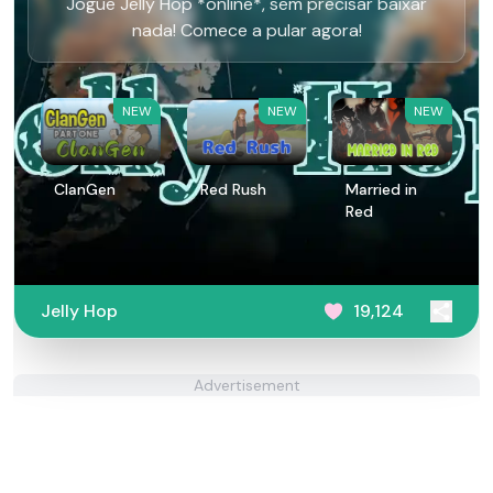
Jogue Jelly Hop *online*, sem precisar baixar
nada! Comece a pular agora!
NEW
NEW
NEW
ClanGen
Red Rush
Married in
Red
Jelly Hop
19,124
Advertisement