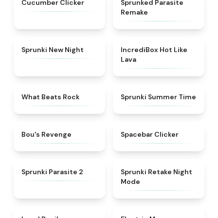
Cucumber Clicker
Sprunked Parasite
Remake
★
4.8
★
4.6
Sprunki New Night
IncrediBox Hot Like
Lava
★
4.7
★
4.9
What Beats Rock
Sprunki Summer Time
★
4.5
★
4.8
Bou's Revenge
Spacebar Clicker
★
4.9
★
4.4
Sprunki Parasite 2
Sprunki Retake Night
Mode
★
4.9
★
4.9