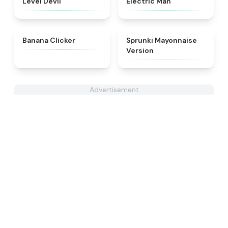
Level Devil
Electric Man
★
4.4
★
4.7
Banana Clicker
Sprunki Mayonnaise
Version
Advertisement