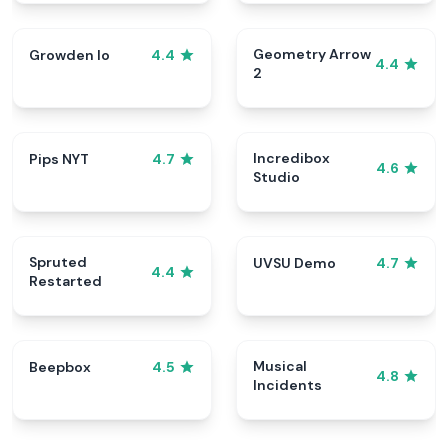
Geometry Arrow
Growden Io
4.4
4.4
2
Incredibox
Pips NYT
4.7
4.6
Studio
Spruted
UVSU Demo
4.7
4.4
Restarted
Musical
Beepbox
4.5
4.8
Incidents