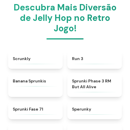
Descubra Mais Diversão
de Jelly Hop no Retro
Jogo!
★
4.5
★
4.5
Scrunkly
Run 3
★
5
★
4.8
Banana Sprunkis
Sprunki Phase 3 RM
But All Alive
★
4.8
★
4.8
Sprunki Fase 71
Sperunky
★
4.6
★
4.6