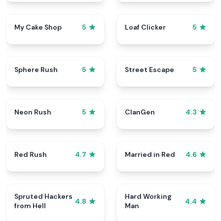
My Cake Shop
Loaf Clicker
5
5
Sphere Rush
Street Escape
5
5
Neon Rush
ClanGen
5
4.3
Red Rush
Married in Red
4.7
4.6
Spruted Hackers
Hard Working
4.8
4.4
from Hell
Man