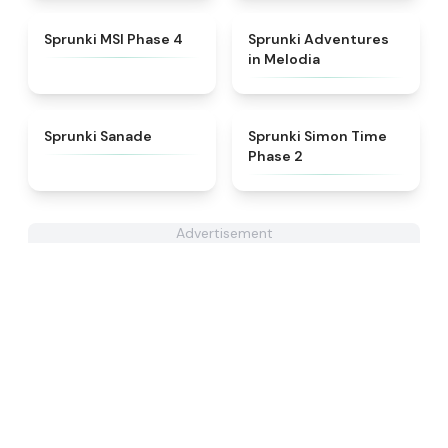
★
4.6
★
5
Sprunki MSI Phase 4
Sprunki Adventures
in Melodia
★
4.6
★
4.4
Sprunki Sanade
Sprunki Simon Time
Phase 2
Advertisement