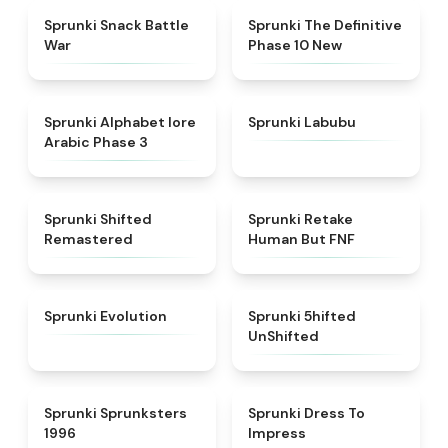
★
4.6
★
4.3
Sprunki Snack Battle
Sprunki The Definitive
War
Phase 10 New
★
4.8
★
4.6
Sprunki Alphabet lore
Sprunki Labubu
Arabic Phase 3
★
4.3
★
4.7
Sprunki Shifted
Sprunki Retake
Remastered
Human But FNF
★
4.7
★
4.4
Sprunki Evolution
Sprunki 5hifted
UnShifted
★
5
★
4.5
Sprunki Sprunksters
Sprunki Dress To
1996
Impress