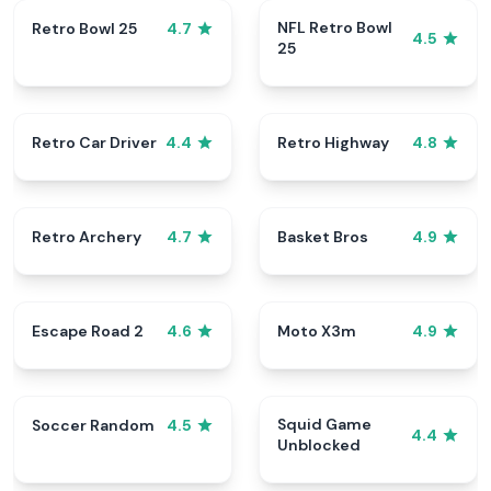
NFL Retro Bowl
Retro Bowl 25
4.7
4.5
25
Retro Car Driver
Retro Highway
4.4
4.8
Retro Archery
Basket Bros
4.7
4.9
Escape Road 2
Moto X3m
4.6
4.9
Squid Game
Soccer Random
4.5
4.4
Unblocked