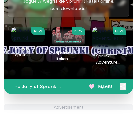
Jogue A Alegria de Sprunki (Natal) online,
sem downloads!
NEW
NEW
NEW
Mixed
Sprunki
Sprunki
Sprunki
Italian
Adventures
Animals
in Melodia
The Jolly of Sprunki
16,569
(Christmas)
Advertisement