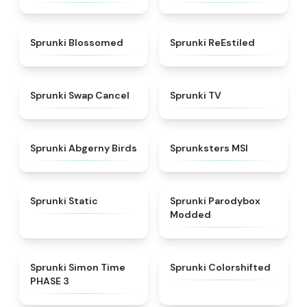
★
4.5
★
4.4
Sprunki Blossomed
Sprunki ReEstiled
★
4.4
★
4.5
Sprunki Swap Cancel
Sprunki TV
★
4.6
★
4.8
Sprunki Abgerny Birds
Sprunksters MSI
★
4.4
★
4.5
Sprunki Static
Sprunki Parodybox
Modded
★
4.3
★
4.6
Sprunki Simon Time
Sprunki Colorshifted
PHASE 3