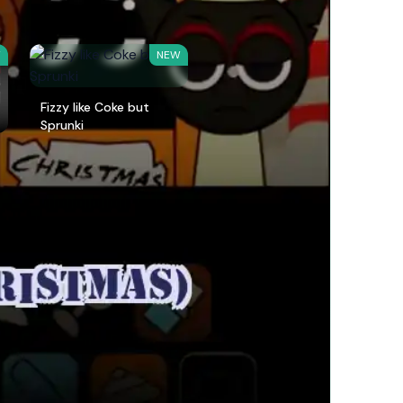
W
NEW
Fizzy like Coke but
Sprunki