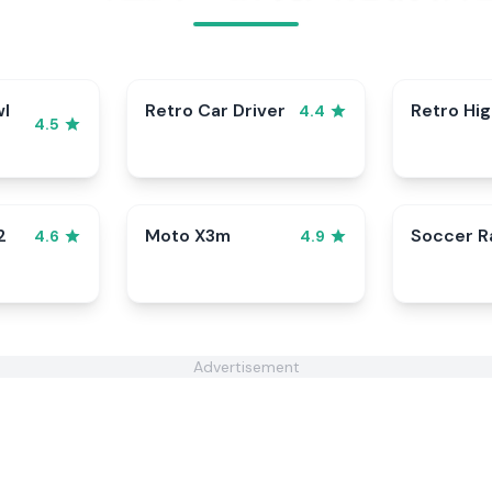
wl
Retro Car Driver
Retro Hi
4.4
4.5
2
Moto X3m
Soccer 
4.6
4.9
Advertisement