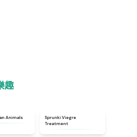
樂趣
★
4.7
★
4.4
ian Animals
Sprunki Viegre
Treatment