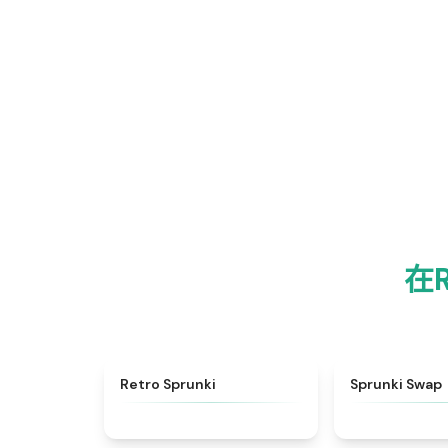
在
★
4.3
Retro Sprunki
Sprunki Swap