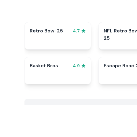
Retro Bowl 25
NFL Retro Bo
4.7
25
Basket Bros
Escape Road 
4.9