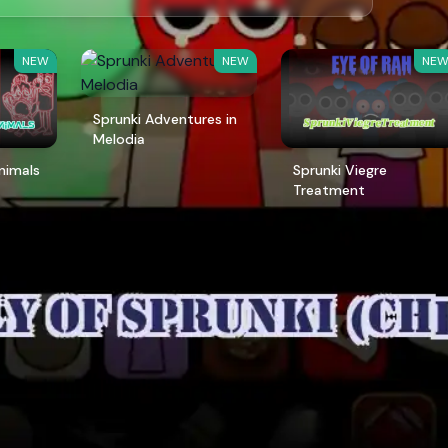
NEW
NEW
NE
Sprunki Adventures in
Melodia
Animals
Sprunki Viegre
Treatment