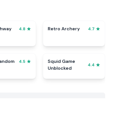
ghway
Retro Archery
4.8
4.7
Random
Squid Game
4.5
4.4
Unblocked