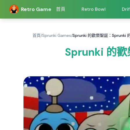
Retro Game
首頁
Retro Bowl
Dri
首頁
/
Sprunki Games
/
Sprunki 的歡樂聖誕：Sprun
Sprunki 