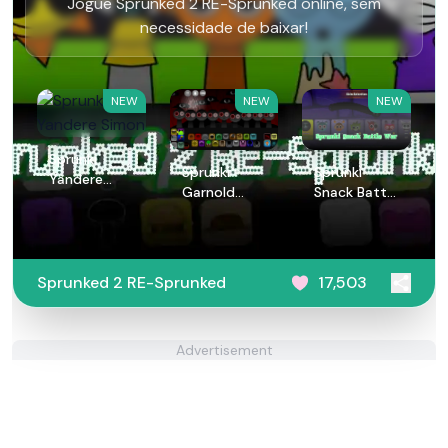
Jogue Sprunked 2 RE-Sprunked online, sem
necessidade de baixar!
NEW
NEW
NEW
Sprunki
Sprunki
Sprunki
Yandere
Garnold
Snack Battle
Simon
Treatment
War
Sprunked 2 RE-Sprunked
17,503
Advertisement