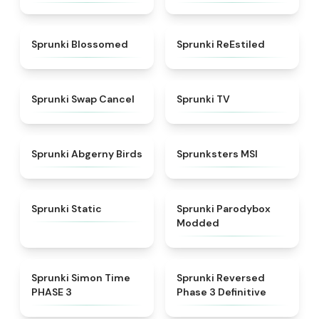
★
4.5
★
4.4
Sprunki Blossomed
Sprunki ReEstiled
★
4.4
★
4.5
Sprunki Swap Cancel
Sprunki TV
★
4.6
★
4.8
Sprunki Abgerny Birds
Sprunksters MSI
★
4.4
★
4.5
Sprunki Static
Sprunki Parodybox
Modded
★
4.3
★
5
Sprunki Simon Time
Sprunki Reversed
PHASE 3
Phase 3 Definitive