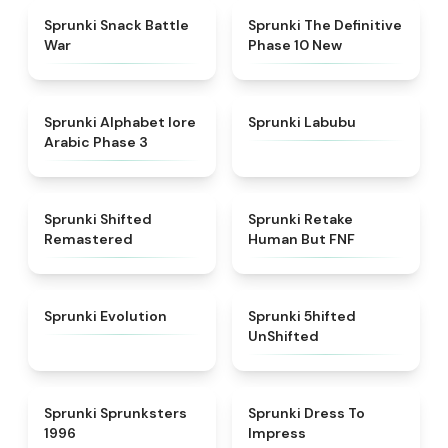
★
4.6
★
4.3
Sprunki Snack Battle
Sprunki The Definitive
War
Phase 10 New
★
4.8
★
4.6
Sprunki Alphabet lore
Sprunki Labubu
Arabic Phase 3
★
4.3
★
4.7
Sprunki Shifted
Sprunki Retake
Remastered
Human But FNF
★
4.7
★
4.4
Sprunki Evolution
Sprunki 5hifted
UnShifted
★
5
★
4.5
Sprunki Sprunksters
Sprunki Dress To
1996
Impress