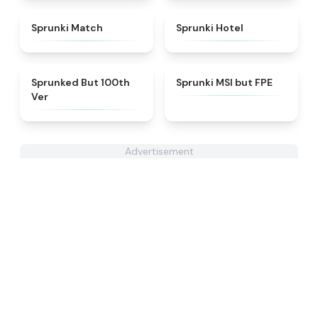
★
4.7
★
4.8
Sprunki Match
Sprunki Hotel
★
4.7
★
4.7
Sprunked But 100th
Sprunki MSI but FPE
Ver
Advertisement