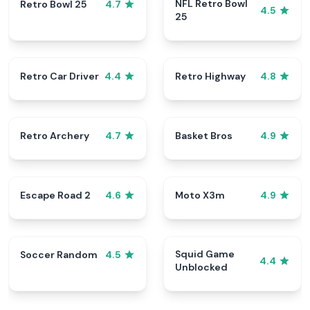
NFL Retro Bowl
Retro Bowl 25
4.7
4.5
25
Retro Car Driver
Retro Highway
4.4
4.8
Retro Archery
Basket Bros
4.7
4.9
Escape Road 2
Moto X3m
4.6
4.9
Squid Game
Soccer Random
4.5
4.4
Unblocked