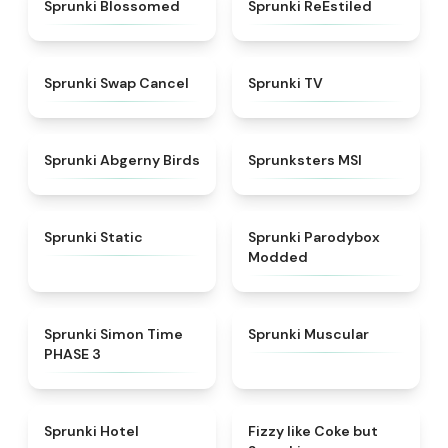
★
4.5
★
4.4
Sprunki Blossomed
Sprunki ReEstiled
★
4.4
★
4.5
Sprunki Swap Cancel
Sprunki TV
★
4.6
★
4.8
Sprunki Abgerny Birds
Sprunksters MSI
★
4.4
★
4.5
Sprunki Static
Sprunki Parodybox
Modded
★
4.3
★
4.6
Sprunki Simon Time
Sprunki Muscular
PHASE 3
★
4.8
★
4.6
Sprunki Hotel
Fizzy like Coke but