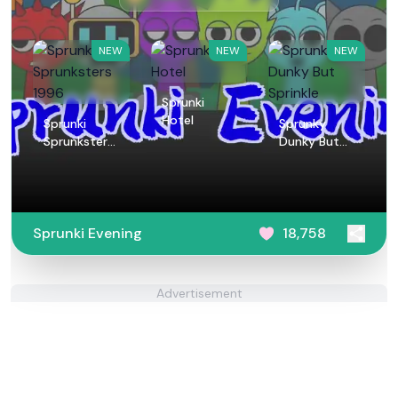
NEW
NEW
NEW
Sprunki
Hotel
Sprunki
Sprunky
Sprunksters
Dunky But
1996
Sprinkle
Sprunki Evening
18,758
Advertisement