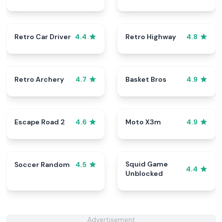
Retro Car Driver
Retro Highway
4.4
4.8
Retro Archery
Basket Bros
4.7
4.9
Escape Road 2
Moto X3m
4.6
4.9
Squid Game
Soccer Random
4.5
4.4
Unblocked
Advertisement