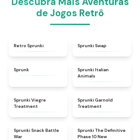
Descubra Mais Aventuras
de Jogos Retrô
★
4.3
★
4.6
Retro Sprunki
Sprunki Swap
★
4.5
★
4.7
Sprunk
Sprunki Italian
Animals
★
4.4
★
4.7
Sprunki Viegre
Sprunki Garnold
Treatment
Treatment
★
4.6
★
4.3
Sprunki Snack Battle
Sprunki The Definitive
War
Phase 10 New