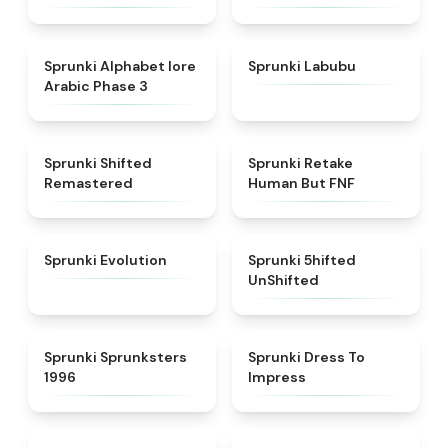
★
4.8
★
4.6
Sprunki Alphabet lore
Sprunki Labubu
Arabic Phase 3
★
4.3
★
4.7
Sprunki Shifted
Sprunki Retake
Remastered
Human But FNF
★
4.7
★
4.4
Sprunki Evolution
Sprunki 5hifted
UnShifted
★
5
★
4.5
Sprunki Sprunksters
Sprunki Dress To
1996
Impress