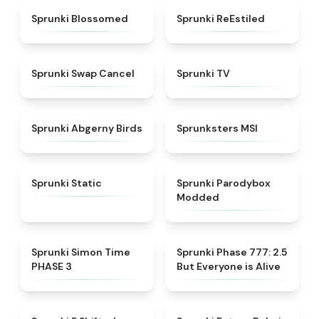
★
4.5
★
4.4
Sprunki Blossomed
Sprunki ReEstiled
★
4.4
★
4.5
Sprunki Swap Cancel
Sprunki TV
★
4.6
★
4.8
Sprunki Abgerny Birds
Sprunksters MSI
★
4.4
★
4.5
Sprunki Static
Sprunki Parodybox
Modded
★
4.3
★
4.8
Sprunki Simon Time
Sprunki Phase 777: 2.5
PHASE 3
But Everyone is Alive
★
4.9
★
4.7