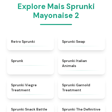
Explore Mais Sprunki
Mayonaise 2
★
4.3
★
4.6
Retro Sprunki
Sprunki Swap
★
4.5
★
4.7
Sprunk
Sprunki Italian
Animals
★
4.4
★
4.7
Sprunki Viegre
Sprunki Garnold
Treatment
Treatment
★
4.6
★
4.3
Sprunki Snack Battle
Sprunki The Definitive