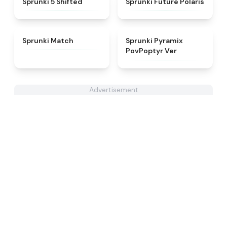
Sprunki 5 Shifted
Sprunki Future Polaris
★
4.7
★
4.6
Sprunki Match
Sprunki Pyramix
PovPoptyr Ver
Advertisement