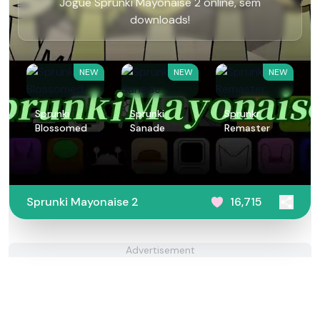
Jogue Sprunki Mayonaise 2 online, sem
downloads!
NEW
NEW
NEW
Sprunki
Sprunki
Sprunkr
Blossomed
Sanade
Remaster
Sprunki Mayonaise 2
16,715
Advertisement