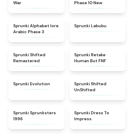
War
Phase 10 New
★
4.8
★
4.6
Sprunki Alphabet lore
Sprunki Labubu
Arabic Phase 3
★
4.3
★
4.7
Sprunki Shifted
Sprunki Retake
Remastered
Human But FNF
★
4.7
★
4.4
Sprunki Evolution
Sprunki 5hifted
UnShifted
★
5
★
4.5
Sprunki Sprunksters
Sprunki Dress To
1996
Impress