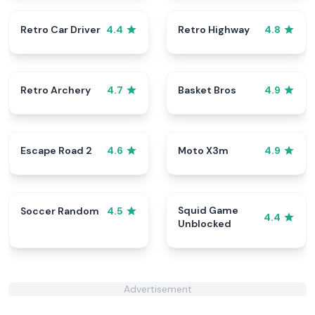
Retro Car Driver
Retro Highway
4.4
4.8
Retro Archery
Basket Bros
4.7
4.9
Escape Road 2
Moto X3m
4.6
4.9
Squid Game
Soccer Random
4.5
4.4
Unblocked
Advertisement