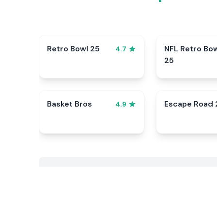
Retro Bowl 25
NFL Retro Bo
4.7
25
Basket Bros
Escape Road 
4.9