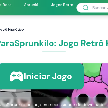
ft Boss
Sprunki
Jogos Retro
Retrô Hipnótico
araSprunkilo: Jogo Retrô
Iniciar Jogo
ParaSprunkilo online, sem necessidade de downloads!