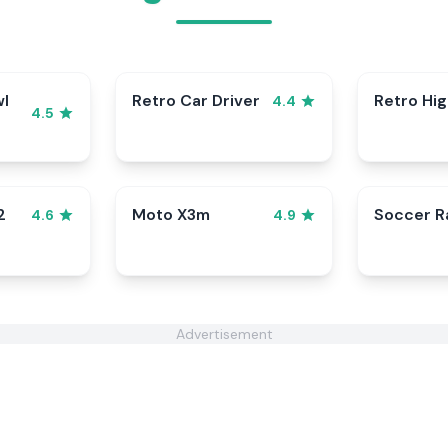
wl
Retro Car Driver
Retro Hi
4.4
4.5
2
Moto X3m
Soccer 
4.6
4.9
Advertisement