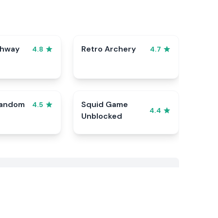
ghway
Retro Archery
4.8
4.7
Random
Squid Game
4.5
4.4
Unblocked