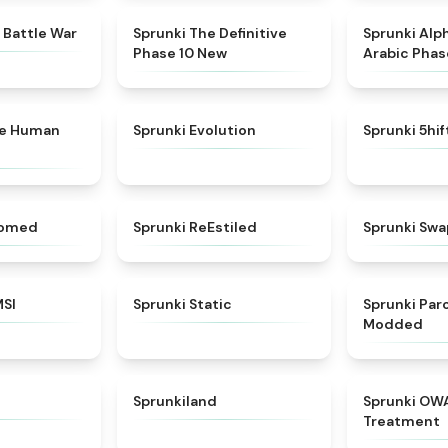
★
4.6
★
4.3
 Battle War
Sprunki The Definitive
Sprunki Alp
Phase 10 New
Arabic Phas
★
4.7
★
4.7
ke Human
Sprunki Evolution
Sprunki 5hi
★
4.5
★
4.4
somed
Sprunki ReEstiled
Sprunki Swa
★
4.8
★
4.4
MSI
Sprunki Static
Sprunki Pa
Modded
★
4.8
★
4.5
Sprunkiland
Sprunki OW
Treatment