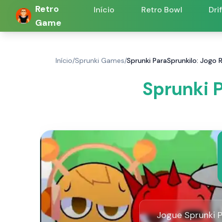
Retro
Início
Retro Bowl
Dri
Game
Início
/
Sprunki Games
/
Sprunki ParaSprunkilo: Jogo 
Sprunki P
Jogue Sprunki 