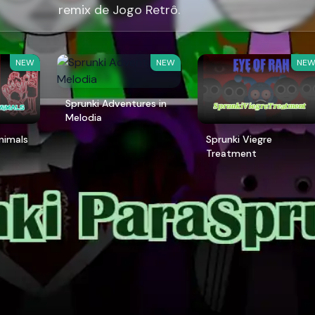
remix de Jogo Retrô.
NEW
NEW
NE
Sprunki Adventures in
Melodia
Animals
Sprunki Viegre
Treatment