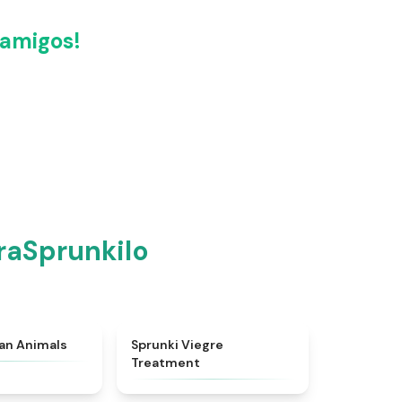
 amigos!
raSprunkilo
★
4.7
★
4.4
ian Animals
Sprunki Viegre
Treatment