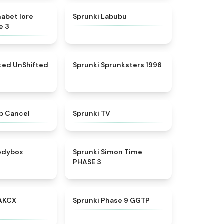
★
4.8
★
4.6
habet lore
Sprunki Labubu
e 3
★
4.4
★
5
fted UnShifted
Sprunki Sprunksters 1996
★
4.4
★
4.5
p Cancel
Sprunki TV
★
4.5
★
4.3
rodybox
Sprunki Simon Time
PHASE 3
★
5
★
4.7
AKCX
Sprunki Phase 9 GGTP