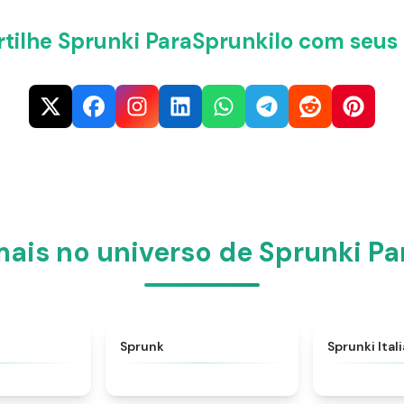
ilhe Sprunki ParaSprunkilo com seus
ais no universo de Sprunki Pa
★
4.6
★
4.5
Sprunk
Sprunki Ital