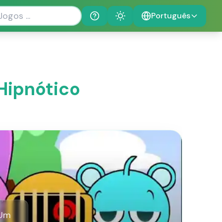
Português
Help
Theme
 Hipnótico
 Um