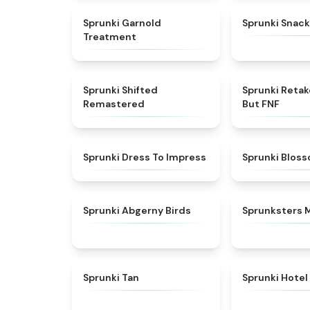
★
4.7
Sprunki Garnold
Sprunki Snack
Treatment
★
4.3
Sprunki Shifted
Sprunki Reta
Remastered
But FNF
★
4.5
Sprunki Dress To Impress
Sprunki Blos
★
4.6
Sprunki Abgerny Birds
Sprunksters 
★
4.6
Sprunki Tan
Sprunki Hotel