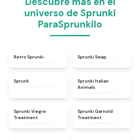
Descubre más en el
universo de Sprunki
ParaSprunkilo
★
4.3
★
4.6
Retro Sprunki
Sprunki Swap
★
4.5
★
4.7
Sprunk
Sprunki Italian
Animals
★
4.4
★
4.7
Sprunki Viegre
Sprunki Garnold
Treatment
Treatment
★
4.6
★
4.3