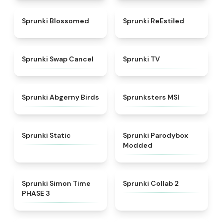
★
4.5
★
4.4
Sprunki Blossomed
Sprunki ReEstiled
★
4.4
★
4.5
Sprunki Swap Cancel
Sprunki TV
★
4.6
★
4.8
Sprunki Abgerny Birds
Sprunksters MSI
★
4.4
★
4.5
Sprunki Static
Sprunki Parodybox
Modded
★
4.3
★
4.6
Sprunki Simon Time
Sprunki Collab 2
PHASE 3