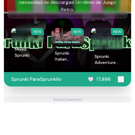
necesidad de descargas! Un remix de Juego
Retro.
NEW
NEW
NEW
Mixed
Sprunki
Sprunki
Sprunki
Italian
Adventures
Animals
in Melodia
Sprunki ParaSprunkilo
17,898
Advertisement