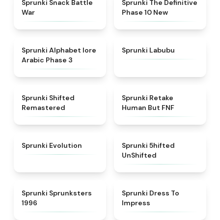
Sprunki Snack Battle
Sprunki The Definitive
War
Phase 10 New
★
4.8
★
4.6
Sprunki Alphabet lore
Sprunki Labubu
Arabic Phase 3
★
4.3
★
4.7
Sprunki Shifted
Sprunki Retake
Remastered
Human But FNF
★
4.7
★
4.4
Sprunki Evolution
Sprunki 5hifted
UnShifted
★
5
★
4.5
Sprunki Sprunksters
Sprunki Dress To
1996
Impress