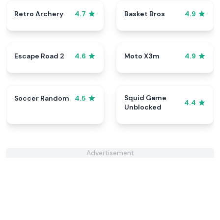
Retro Archery
Basket Bros
4.7
4.9
Escape Road 2
Moto X3m
4.6
4.9
Squid Game
Soccer Random
4.5
4.4
Unblocked
Advertisement