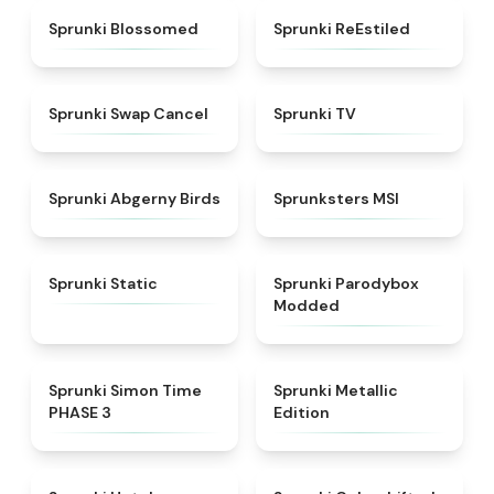
★
4.5
★
4.4
Sprunki Blossomed
Sprunki ReEstiled
★
4.4
★
4.5
Sprunki Swap Cancel
Sprunki TV
★
4.6
★
4.8
Sprunki Abgerny Birds
Sprunksters MSI
★
4.4
★
4.5
Sprunki Static
Sprunki Parodybox
Modded
★
4.3
★
4.7
Sprunki Simon Time
Sprunki Metallic
PHASE 3
Edition
★
4.8
★
4.6