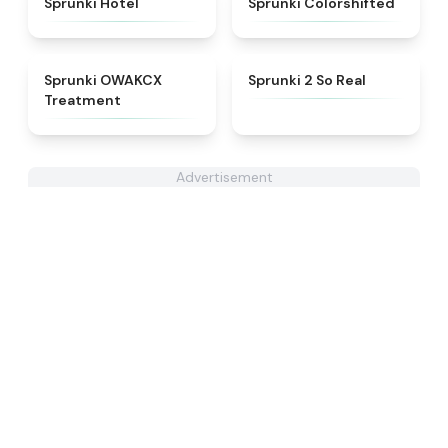
Sprunki Hotel
Sprunki Colorshifted
★
5
★
4.6
Sprunki OWAKCX
Sprunki 2 So Real
Treatment
Advertisement