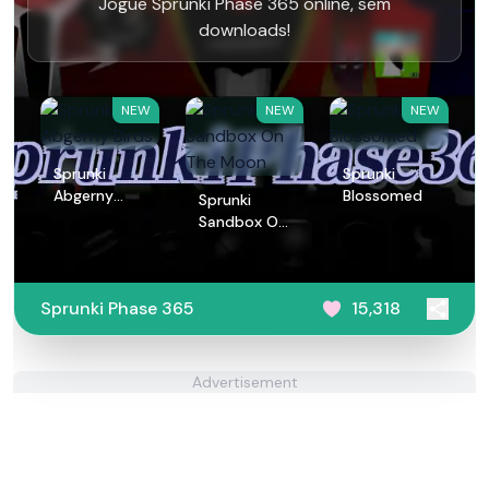
Jogue Sprunki Phase 365 online, sem
downloads!
NEW
NEW
NEW
Sprunki
Sprunki
Abgerny
Blossomed
Sprunki
Birds
Sandbox On
The Moon
Sprunki Phase 365
15,318
Advertisement