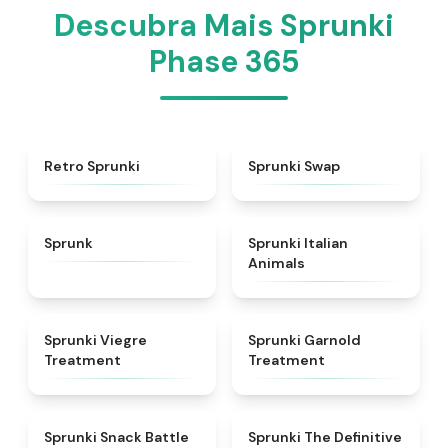
Descubra Mais Sprunki
Phase 365
★
4.3
★
4.6
Retro Sprunki
Sprunki Swap
★
4.5
★
4.7
Sprunk
Sprunki Italian
Animals
★
4.4
★
4.7
Sprunki Viegre
Sprunki Garnold
Treatment
Treatment
★
4.6
★
4.3
Sprunki Snack Battle
Sprunki The Definitive