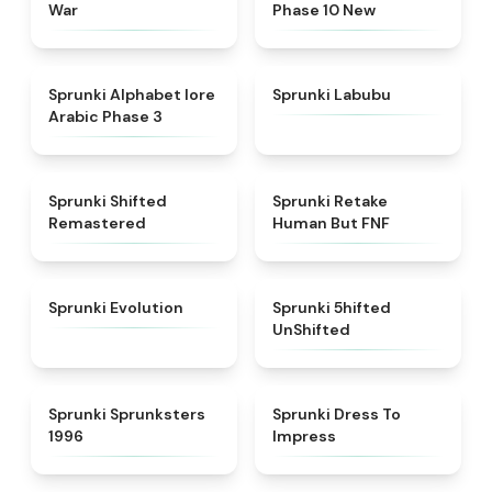
War
Phase 10 New
★
4.8
★
4.6
Sprunki Alphabet lore
Sprunki Labubu
Arabic Phase 3
★
4.3
★
4.7
Sprunki Shifted
Sprunki Retake
Remastered
Human But FNF
★
4.7
★
4.4
Sprunki Evolution
Sprunki 5hifted
UnShifted
★
5
★
4.5
Sprunki Sprunksters
Sprunki Dress To
1996
Impress