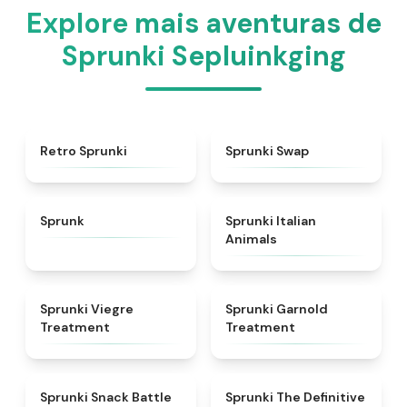
Explore mais aventuras de
Sprunki Sepluinkging
★
4.3
★
4.6
Retro Sprunki
Sprunki Swap
★
4.5
★
4.7
Sprunk
Sprunki Italian
Animals
★
4.4
★
4.7
Sprunki Viegre
Sprunki Garnold
Treatment
Treatment
★
4.6
★
4.3
Sprunki Snack Battle
Sprunki The Definitive