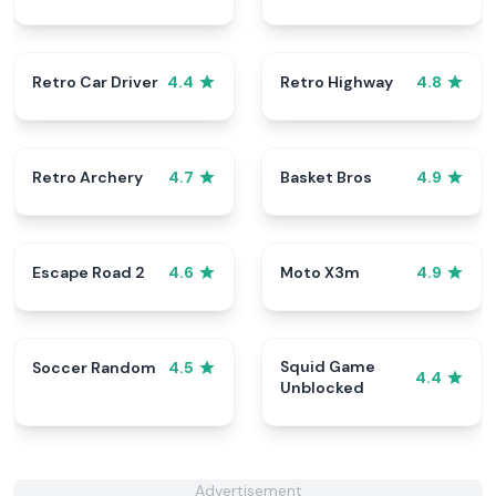
Retro Car Driver
Retro Highway
4.4
4.8
Retro Archery
Basket Bros
4.7
4.9
Escape Road 2
Moto X3m
4.6
4.9
Squid Game
Soccer Random
4.5
4.4
Unblocked
Advertisement