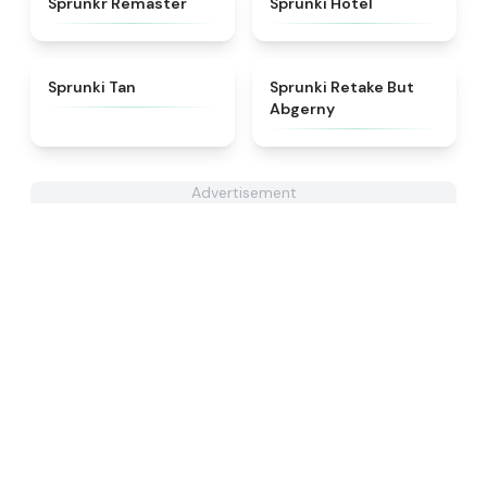
Sprunkr Remaster
Sprunki Hotel
★
4.6
★
4.3
Sprunki Tan
Sprunki Retake But
Abgerny
Advertisement