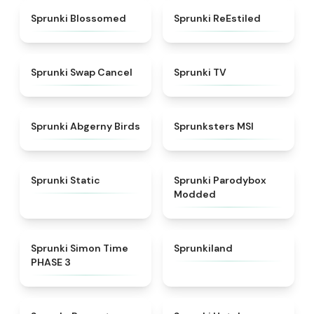
★
4.5
★
4.4
Sprunki Blossomed
Sprunki ReEstiled
★
4.4
★
4.5
Sprunki Swap Cancel
Sprunki TV
★
4.6
★
4.8
Sprunki Abgerny Birds
Sprunksters MSI
★
4.4
★
4.5
Sprunki Static
Sprunki Parodybox
Modded
★
4.3
★
4.5
Sprunki Simon Time
Sprunkiland
PHASE 3
★
4.6
★
4.8