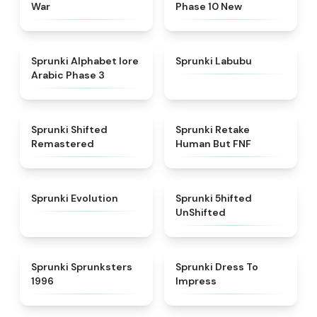
War
Phase 10 New
★
4.8
★
4.6
Sprunki Alphabet lore
Sprunki Labubu
Arabic Phase 3
★
4.3
★
4.7
Sprunki Shifted
Sprunki Retake
Remastered
Human But FNF
★
4.7
★
4.4
Sprunki Evolution
Sprunki 5hifted
UnShifted
★
5
★
4.5
Sprunki Sprunksters
Sprunki Dress To
1996
Impress