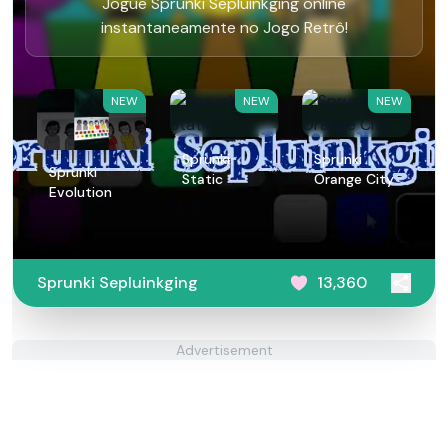
Jogue Sprunki Sepluinkging online
instantaneamente no Jogo Retrô!
NEW
NEW
NEW
Sprunki
Sprunki
Sprunki
Static
Orange City
Evolution
Sprunki Sepluinkging
13,360
Advertisement