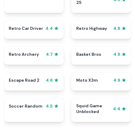
25
Retro Car Driver
Retro Highway
4.4
4.8
Retro Archery
Basket Bros
4.7
4.9
Escape Road 2
Moto X3m
4.6
4.9
Squid Game
Soccer Random
4.5
4.4
Unblocked