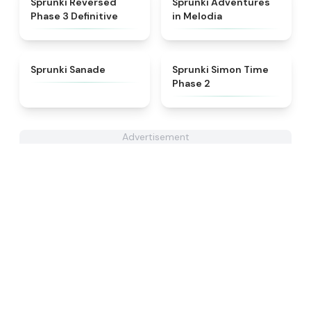
Sprunki Reversed
Sprunki Adventures
Phase 3 Definitive
in Melodia
★
4.6
★
4.4
Sprunki Sanade
Sprunki Simon Time
Phase 2
Advertisement