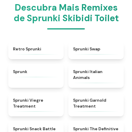
Descubra Mais Remixes
de Sprunki Skibidi Toilet
★
4.3
★
4.6
Retro Sprunki
Sprunki Swap
★
4.5
★
4.7
Sprunk
Sprunki Italian
Animals
★
4.4
★
4.7
Sprunki Viegre
Sprunki Garnold
Treatment
Treatment
★
4.6
★
4.3
Sprunki Snack Battle
Sprunki The Definitive