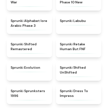
War
Phase 10 New
★
4.8
★
4.6
Sprunki Alphabet lore
Sprunki Labubu
Arabic Phase 3
★
4.3
★
4.7
Sprunki Shifted
Sprunki Retake
Remastered
Human But FNF
★
4.7
★
4.4
Sprunki Evolution
Sprunki 5hifted
UnShifted
★
5
★
4.5
Sprunki Sprunksters
Sprunki Dress To
1996
Impress