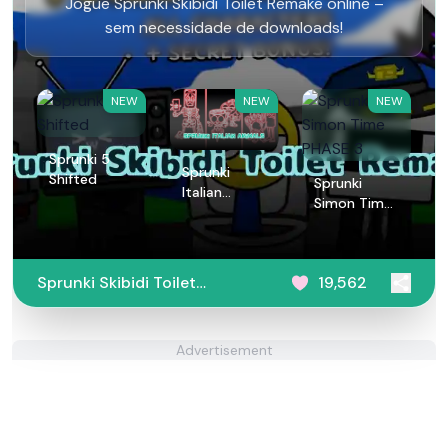
Jogue Sprunki Skibidi Toilet Remake online –
sem necessidade de downloads!
NEW
NEW
NEW
Sprunki 5
Sprunki
Shifted
Sprunki
Italian
Simon Time
Animals
PHASE 3
Sprunki Skibidi Toilet
19,562
Remake
Advertisement