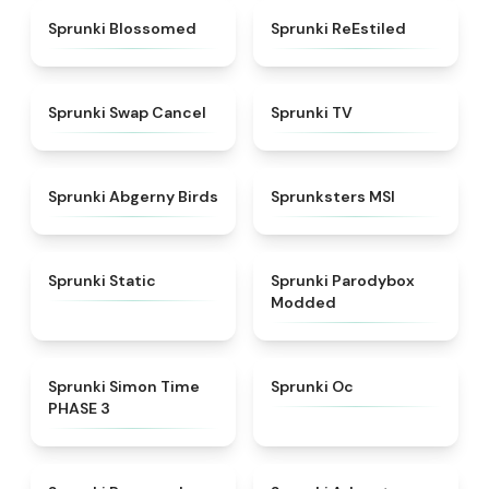
★
4.5
★
4.4
Sprunki Blossomed
Sprunki ReEstiled
★
4.4
★
4.5
Sprunki Swap Cancel
Sprunki TV
★
4.6
★
4.8
Sprunki Abgerny Birds
Sprunksters MSI
★
4.4
★
4.5
Sprunki Static
Sprunki Parodybox
Modded
★
4.3
★
4.6
Sprunki Simon Time
Sprunki Oc
PHASE 3
★
5
★
5