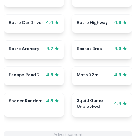
Retro Car Driver
Retro Highway
4.4
4.8
Retro Archery
Basket Bros
4.7
4.9
Escape Road 2
Moto X3m
4.6
4.9
Squid Game
Soccer Random
4.5
4.4
Unblocked
Advertisement