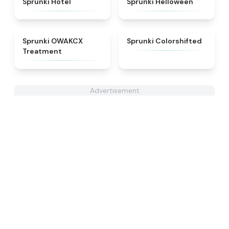
Sprunki Hotel
Sprunki Helloween
★
5
★
4.6
Sprunki OWAKCX
Sprunki Colorshifted
Treatment
Advertisement