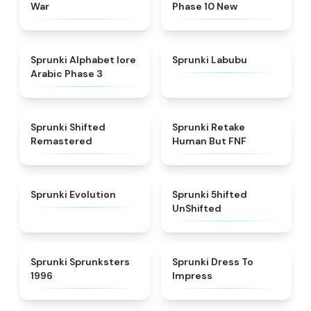
War
Phase 10 New
★
4.8
★
4.6
Sprunki Alphabet lore
Sprunki Labubu
Arabic Phase 3
★
4.3
★
4.7
Sprunki Shifted
Sprunki Retake
Remastered
Human But FNF
★
4.7
★
4.4
Sprunki Evolution
Sprunki 5hifted
UnShifted
★
5
★
4.5
Sprunki Sprunksters
Sprunki Dress To
1996
Impress