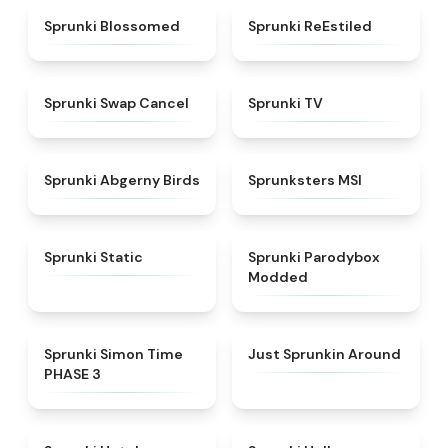
★
4.5
★
4.4
Sprunki Blossomed
Sprunki ReEstiled
★
4.4
★
4.5
Sprunki Swap Cancel
Sprunki TV
★
4.6
★
4.8
Sprunki Abgerny Birds
Sprunksters MSI
★
4.4
★
4.5
Sprunki Static
Sprunki Parodybox
Modded
★
4.3
★
4.6
Sprunki Simon Time
Just Sprunkin Around
PHASE 3
★
4.8
★
4.8