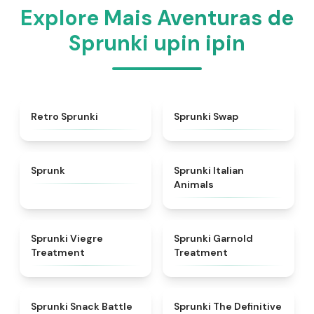
Explore Mais Aventuras de
Sprunki upin ipin
★
4.3
★
4.6
Retro Sprunki
Sprunki Swap
★
4.5
★
4.7
Sprunk
Sprunki Italian
Animals
★
4.4
★
4.7
Sprunki Viegre
Sprunki Garnold
Treatment
Treatment
★
4.6
★
4.3
Sprunki Snack Battle
Sprunki The Definitive