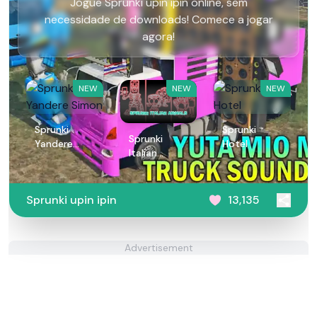
Jogue Sprunki upin ipin online, sem
necessidade de downloads! Comece a jogar
agora!
NEW
NEW
NEW
Sprunki
Sprunki
Sprunki
Yandere
Hotel
Italian
Simon
Animals
Sprunki upin ipin
13,135
Advertisement