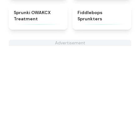
★
5
★
4.8
Sprunki OWAKCX
Fiddlebops
Treatment
Sprunkters
Advertisement