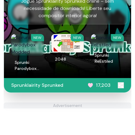
Jogue Sprunklairity Sprunked online – sem
necessidade de downloads! Liberte seu
compositor interior agora!
NEW
NEW
NEW
Sprunki
2048
ReEstiled
Sprunki
Parodybox
Modded
Sprunklairity Sprunked
17,203
Advertisement