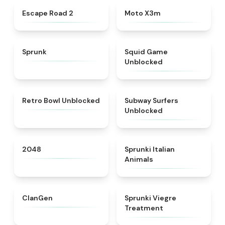
★
4.6
★
4.9
Escape Road 2
Moto X3m
★
4.5
★
4.4
Sprunk
Squid Game
Unblocked
★
4.9
★
4.4
Retro Bowl Unblocked
Subway Surfers
Unblocked
★
4.8
★
4.7
2048
Sprunki Italian
Animals
★
4.3
★
4.4
ClanGen
Sprunki Viegre
Treatment