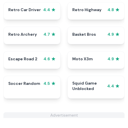
Retro Car Driver
Retro Highway
4.4
4.8
Retro Archery
Basket Bros
4.7
4.9
Escape Road 2
Moto X3m
4.6
4.9
Squid Game
Soccer Random
4.5
4.4
Unblocked
Advertisement