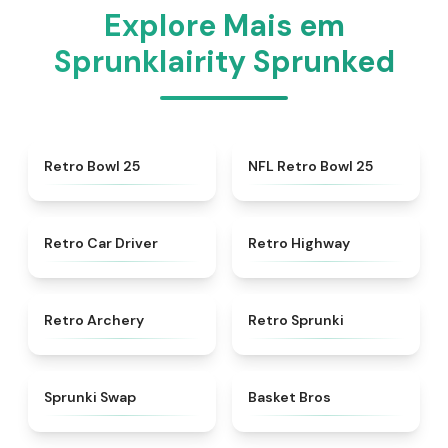
Explore Mais em
Sprunklairity Sprunked
★
4.7
★
4.5
Retro Bowl 25
NFL Retro Bowl 25
★
4.4
★
4.8
Retro Car Driver
Retro Highway
★
4.7
★
4.3
Retro Archery
Retro Sprunki
★
4.6
★
4.9
Sprunki Swap
Basket Bros