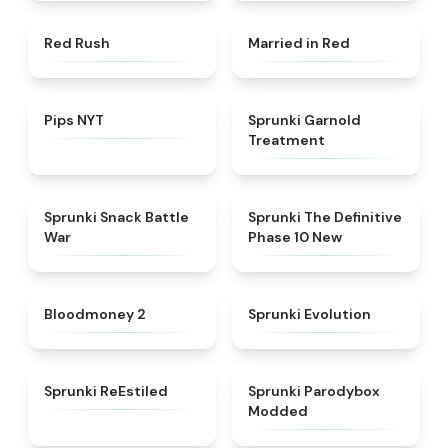
★
4.7
★
4.6
Red Rush
Married in Red
★
4.7
★
4.7
Pips NYT
Sprunki Garnold
Treatment
★
4.6
★
4.3
Sprunki Snack Battle
Sprunki The Definitive
War
Phase 10 New
★
4.8
★
4.7
Bloodmoney 2
Sprunki Evolution
★
4.4
★
4.5
Sprunki ReEstiled
Sprunki Parodybox
Modded