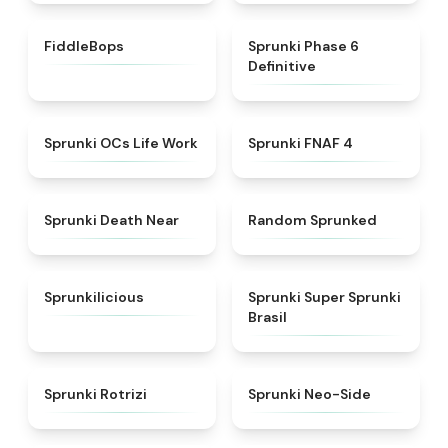
★
4.3
★
4.7
FiddleBops
Sprunki Phase 6
Definitive
★
4.7
★
4.6
Sprunki OCs Life Work
Sprunki FNAF 4
★
5
★
4.4
Sprunki Death Near
Random Sprunked
★
4.3
★
4.4
Sprunkilicious
Sprunki Super Sprunki
Brasil
★
4.5
★
4.7
Sprunki Rotrizi
Sprunki Neo-Side