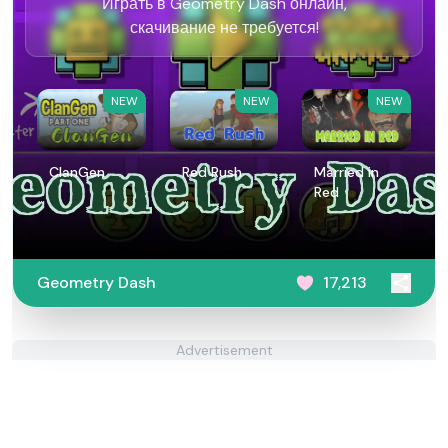
Играть в Geometry Dash онлайн,
скачивание не требуется!
NEW
NEW
NEW
ClanGen
Red Rush
Married in
Red
Geometry Dash
17,213
Advertisement