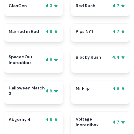
ClanGen
Red Rush
4.3
4.7
Married in Red
Pips NYT
4.6
4.7
SpacedOut
Blocky Rush
4.4
4.8
Incredibox
Halloween Match
Mr Flip
4.8
4.9
3
Voltage
Abgerny 4
4.6
4.7
Incredibox