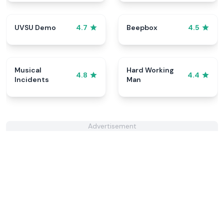
UVSU Demo
Beepbox
4.7
4.5
Musical
Hard Working
4.8
4.4
Incidents
Man
Advertisement