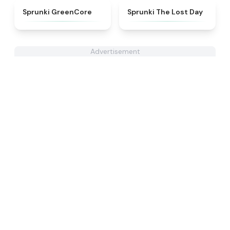
★
4.5
★
4.5
Sprunki GreenCore
Sprunki The Lost Day
Advertisement