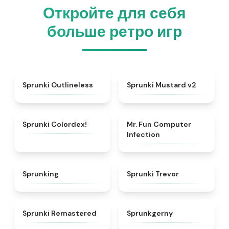
Откройте для себя
больше ретро игр
★
4.8
★
4.8
Sprunki Outlineless
Sprunki Mustard v2
★
4.3
★
5
Sprunki Colordex!
Mr. Fun Computer
Infection
★
4.6
★
4.7
Sprunking
Sprunki Trevor
★
4.5
★
4.7
Sprunki Remastered
Sprunkgerny