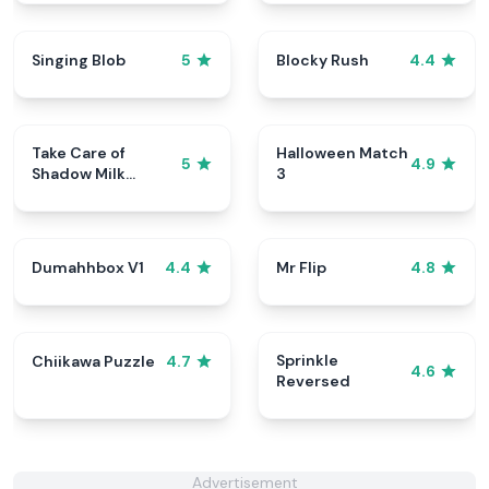
Singing Blob
Blocky Rush
5
4.4
Take Care of
Halloween Match
5
4.9
Shadow Milk
3
Cookie
Dumahhbox V1
Mr Flip
4.4
4.8
Sprinkle
Chiikawa Puzzle
4.7
4.6
Reversed
Advertisement