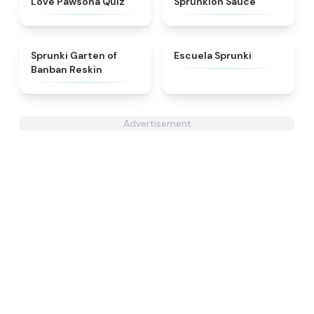
Love Pawsona Quiz
Sprunkion Sauce
★
4.5
★
4.7
Sprunki Garten of
Escuela Sprunki
Banban Reskin
Advertisement