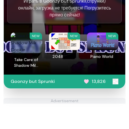
Играть в Goonzy but Sprunki(спрунки)
онлайн, загрузка не требуется! Погрузитесь
прямо сейчас!
NEW
NEW
NEW
2048
Piano World
Take Care of
Shadow Milk
Cookie
Goonzy but Sprunki
13,826
Advertisement