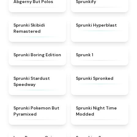
Abgerny But Polos
Sprunkify
★
5
★
4.4
Sprunki Skibidi
Sprunki Hyperblast
Remastered
★
4.5
★
4.5
Sprunki Boring Edition
Sprunk 1
★
4.4
★
4.5
Sprunki Stardust
Sprunki Spronked
Speedway
★
4.4
★
4.4
Sprunki Pokemon But
Sprunki Night Time
Pyramixed
Modded
★
4.9
★
4.8