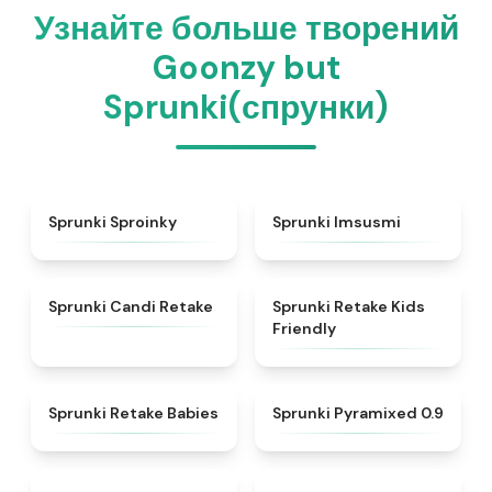
Узнайте больше творений
Goonzy but
Sprunki(спрунки)
★
4.6
★
4.7
Sprunki Sproinky
Sprunki Imsusmi
★
4.9
★
4.8
Sprunki Candi Retake
Sprunki Retake Kids
Friendly
★
4.7
★
4.9
Sprunki Retake Babies
Sprunki Pyramixed 0.9
★
4.9
★
4.9