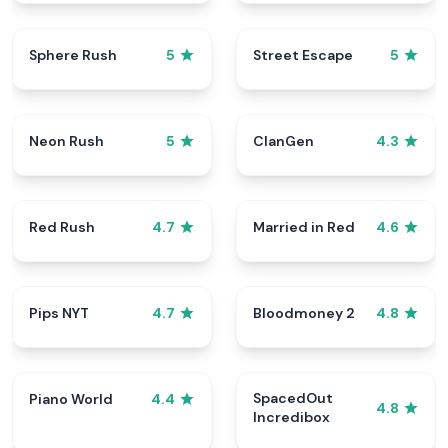
Sphere Rush
Street Escape
5
5
Neon Rush
ClanGen
5
4.3
Red Rush
Married in Red
4.7
4.6
Pips NYT
Bloodmoney 2
4.7
4.8
SpacedOut
Piano World
4.4
4.8
Incredibox