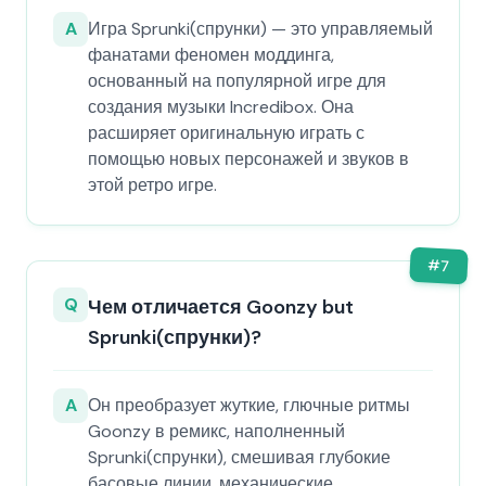
A
Игра Sprunki(спрунки) — это управляемый
фанатами феномен моддинга,
основанный на популярной игре для
создания музыки Incredibox. Она
расширяет оригинальную играть с
помощью новых персонажей и звуков в
этой ретро игре.
#
7
Q
Чем отличается Goonzy but
Sprunki(спрунки)?
A
Он преобразует жуткие, глючные ритмы
Goonzy в ремикс, наполненный
Sprunki(спрунки), смешивая глубокие
басовые линии, механические