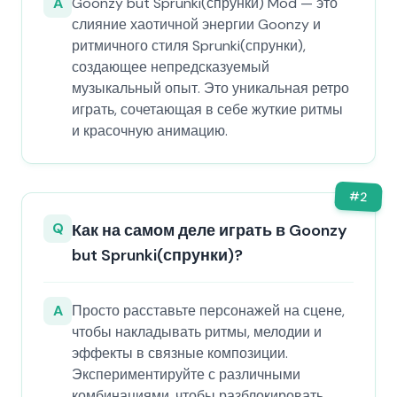
A
Goonzy but Sprunki(спрунки) Mod — это
слияние хаотичной энергии Goonzy и
ритмичного стиля Sprunki(спрунки),
создающее непредсказуемый
музыкальный опыт. Это уникальная ретро
играть, сочетающая в себе жуткие ритмы
и красочную анимацию.
#
2
Q
Как на самом деле играть в Goonzy
but Sprunki(спрунки)?
A
Просто расставьте персонажей на сцене,
чтобы накладывать ритмы, мелодии и
эффекты в связные композиции.
Экспериментируйте с различными
комбинациями, чтобы разблокировать