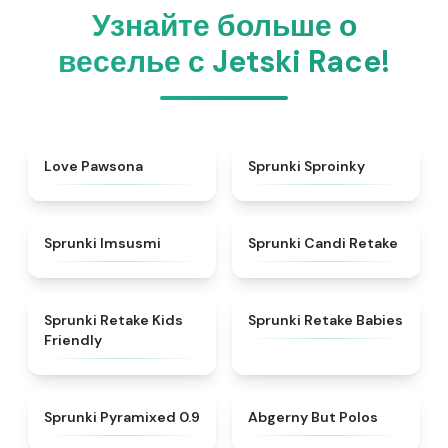
Узнайте больше о
веселье с Jetski Race!
★
5
★
4.6
Love Pawsona
Sprunki Sproinky
★
4.7
★
4.9
Sprunki Imsusmi
Sprunki Candi Retake
★
4.8
★
4.7
Sprunki Retake Kids
Sprunki Retake Babies
Friendly
★
4.9
★
4.9
Sprunki Pyramixed 0.9
Abgerny But Polos