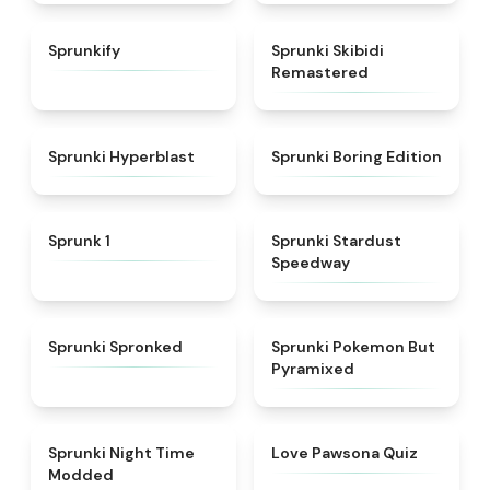
★
4.9
★
5
Sprunkify
Sprunki Skibidi
Remastered
★
4.4
★
4.5
Sprunki Hyperblast
Sprunki Boring Edition
★
4.5
★
4.4
Sprunk 1
Sprunki Stardust
Speedway
★
4.5
★
4.4
Sprunki Spronked
Sprunki Pokemon But
Pyramixed
★
4.4
★
4.9
Sprunki Night Time
Love Pawsona Quiz
Modded