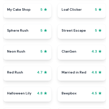
My Cake Shop
Loaf Clicker
5
5
Sphere Rush
Street Escape
5
5
Neon Rush
ClanGen
5
4.3
Red Rush
Married in Red
4.7
4.6
Halloween Lily
Beepbox
4.8
4.5