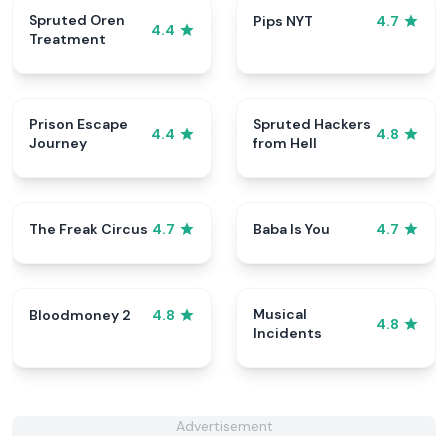
Spruted Oren
Pips NYT
4.7
4.4
Treatment
Prison Escape
Spruted Hackers
4.4
4.8
Journey
from Hell
The Freak Circus
Baba Is You
4.7
4.7
Musical
Bloodmoney 2
4.8
4.8
Incidents
Advertisement