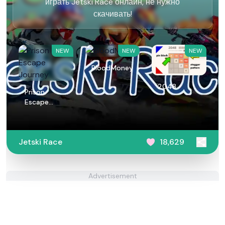
играть Jetski Race онлайн, не нужно
скачивать!
NEW
NEW
NEW
BloodMoney
2048
Prison
Escape
Journey
Jetski Race
18,629
Advertisement