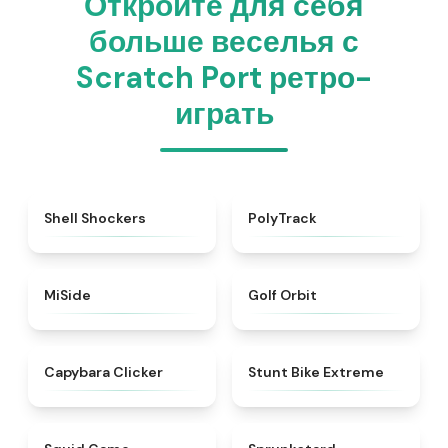
Откройте для себя
больше веселья с
Scratch Port ретро-
играть
★
4.9
★
4.4
Shell Shockers
PolyTrack
★
4.7
★
4.6
MiSide
Golf Orbit
★
4.5
★
5
Capybara Clicker
Stunt Bike Extreme
★
4.4
★
4.8