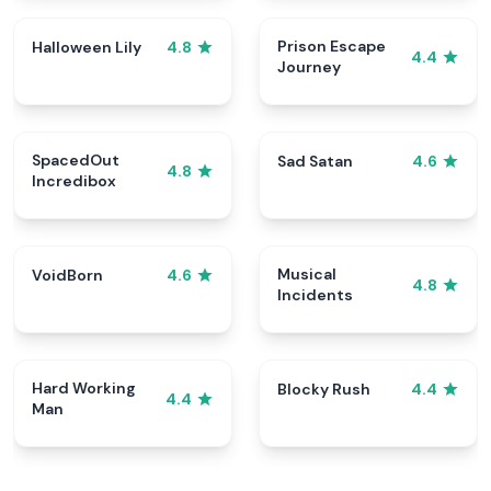
Prison Escape
Halloween Lily
4.8
4.4
Journey
SpacedOut
Sad Satan
4.6
4.8
Incredibox
Musical
VoidBorn
4.6
4.8
Incidents
Hard Working
Blocky Rush
4.4
4.4
Man