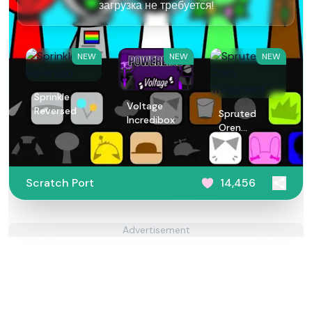
загрузка не требуется!
NEW
NEW
NEW
Sprinkle
Voltage
Reversed
Spruted
Incredibox
Oren
Treatment
Scratch Port
14,456
Advertisement