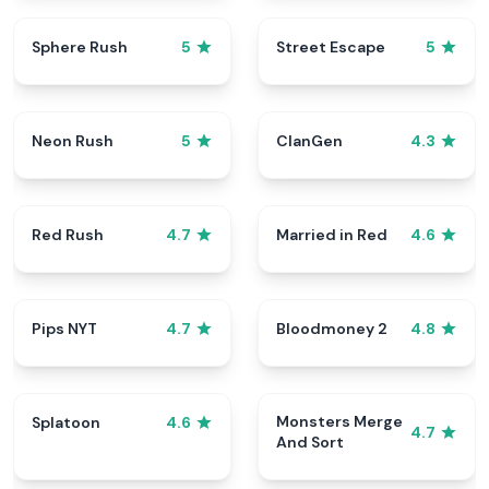
Sphere Rush
Street Escape
5
5
Neon Rush
ClanGen
5
4.3
Red Rush
Married in Red
4.7
4.6
Pips NYT
Bloodmoney 2
4.7
4.8
Monsters Merge
Splatoon
4.6
4.7
And Sort