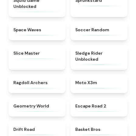
Squid Game
Sprunkstard
Unblocked
★
4.4
★
4.5
Space Waves
Soccer Random
★
4.4
★
4.7
Slice Master
Sledge Rider
Unblocked
★
4.3
★
4.9
Ragdoll Archers
Moto X3m
★
4.7
★
4.6
Geometry World
Escape Road 2
★
4.3
★
4.9
Drift Road
Basket Bros