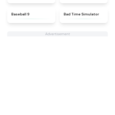
★
5
★
4.9
Baseball 9
Bad Time Simulator
Advertisement