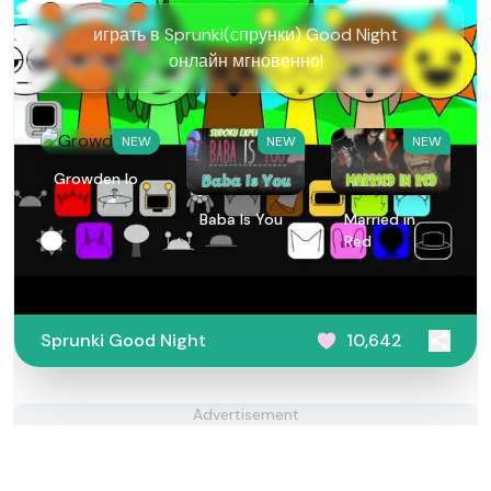
играть в Sprunki(спрунки) Good Night
онлайн мгновенно!
NEW
NEW
NEW
Growden Io
Baba Is You
Married in
Red
Sprunki Good Night
10,642
Advertisement