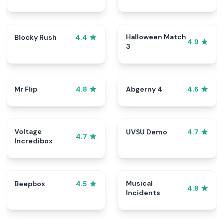
Halloween Match
Blocky Rush
4.4
4.9
3
Mr Flip
Abgerny 4
4.8
4.6
Voltage
UVSU Demo
4.7
4.7
Incredibox
Musical
Beepbox
4.5
4.8
Incidents