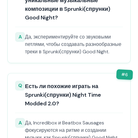
уникальные музыкальные
композиции в Sprunki(спрунки)
Good Night?
A
Да, экспериментируйте со звуковыми
петлями, чтобы создавать разнообразные
треки в Sprunki(спрунки) Good Night.
#
6
Q
Есть ли похожие играть на
Sprunki(спрунки) Night Time
Modded 2.0?
A
Да, Incredibox и Beatbox Sausages
фокусируются на ритме и создании
музыки, как Sprunki(спрунки) Good Night.