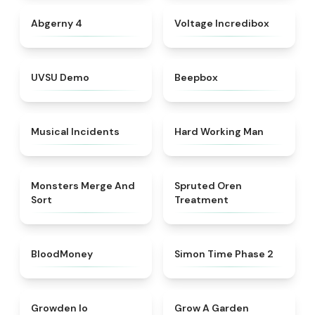
★
4.6
★
4.7
Abgerny 4
Voltage Incredibox
★
4.7
★
4.5
UVSU Demo
Beepbox
★
4.8
★
4.4
Musical Incidents
Hard Working Man
★
4.7
★
4.4
Monsters Merge And
Spruted Oren
Sort
Treatment
★
4.8
★
4.6
BloodMoney
Simon Time Phase 2
★
4.4
★
4.9
Growden Io
Grow A Garden