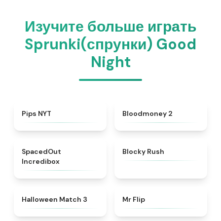
Изучите больше играть
Sprunki(спрунки) Good
Night
★
4.7
★
4.8
Pips NYT
Bloodmoney 2
★
4.8
★
4.4
SpacedOut
Blocky Rush
Incredibox
★
4.9
★
4.8
Halloween Match 3
Mr Flip