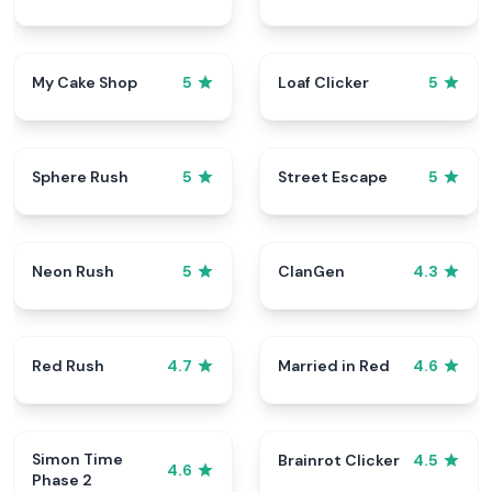
My Cake Shop
Loaf Clicker
5
5
Sphere Rush
Street Escape
5
5
Neon Rush
ClanGen
5
4.3
Red Rush
Married in Red
4.7
4.6
Simon Time
Brainrot Clicker
4.5
4.6
Phase 2