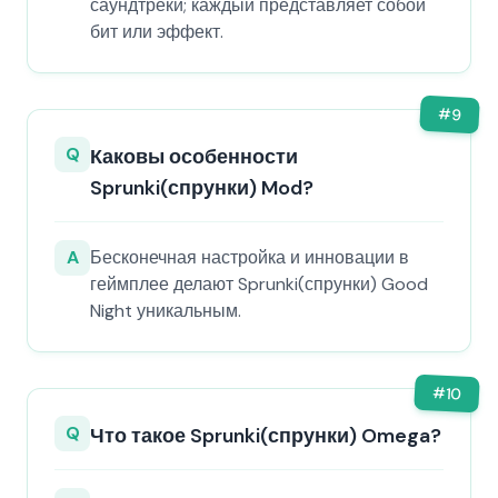
саундтреки; каждый представляет собой
бит или эффект.
#
9
Q
Каковы особенности
Sprunki(спрунки) Mod?
A
Бесконечная настройка и инновации в
геймплее делают Sprunki(спрунки) Good
Night уникальным.
#
10
Q
Что такое Sprunki(спрунки) Omega?