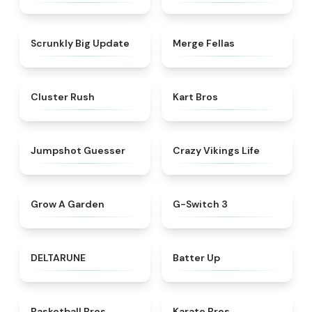
★
4.9
★
4.5
Scrunkly Big Update
Merge Fellas
★
4.6
★
4.3
Cluster Rush
Kart Bros
★
4.7
★
4.5
Jumpshot Guesser
Crazy Vikings Life
★
4.4
★
4.3
Grow A Garden
G-Switch 3
★
4.9
★
4.7
DELTARUNE
Batter Up
★
5
★
4.8
Basketball Bros
Karate Bros