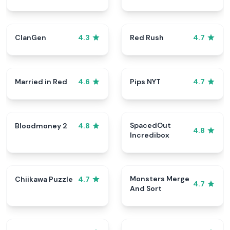
ClanGen
Red Rush
4.3
4.7
Married in Red
Pips NYT
4.6
4.7
SpacedOut
Bloodmoney 2
4.8
4.8
Incredibox
Monsters Merge
Chiikawa Puzzle
4.7
4.7
And Sort