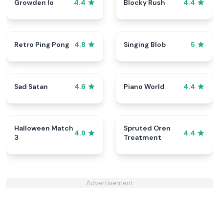
Growden Io
Blocky Rush
4.4
4.4
Retro Ping Pong
Singing Blob
4.8
5
Sad Satan
Piano World
4.6
4.4
Halloween Match
Spruted Oren
4.9
4.4
3
Treatment
Advertisement