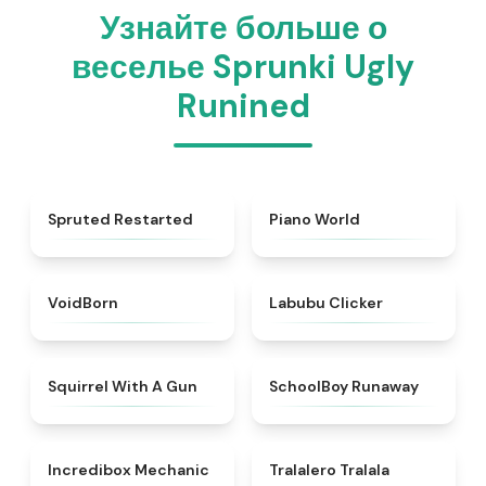
Узнайте больше о
веселье Sprunki Ugly
Runined
★
4.4
★
4.4
Spruted Restarted
Piano World
★
4.6
★
5
VoidBorn
Labubu Clicker
★
4.9
★
4.7
Squirrel With A Gun
SchoolBoy Runaway
★
4.5
★
4.6
Incredibox Mechanic
Tralalero Tralala