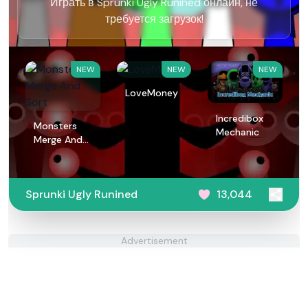
Играть в Sprunki Ugly Runined онлайн, не
требуется загрузок!
NEW
NEW
NEW
LoveMoney
Incredibox
Monsters
Mechanic
Merge And
Sort
Sprunki Ugly Runined
13,044
Advertisement