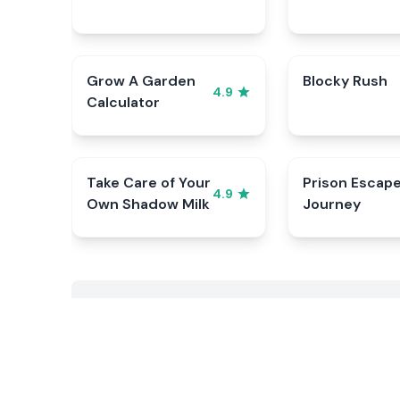
Grow A Garden
Blocky Rush
4.9
Calculator
Take Care of Your
Prison Escap
4.9
Own Shadow Milk
Journey