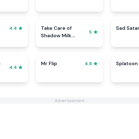
Take Care of
Sad Sata
4.4
5
Shadow Milk
Cookie
e
Mr Flip
Splatoon
4.8
4.4
Advertisement