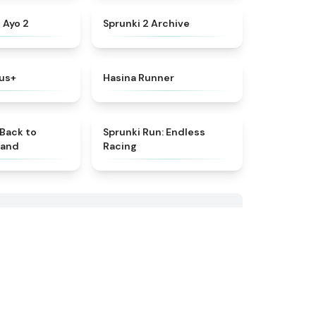
★
4.8
★
4.7
 Ayo 2
Sprunki 2 Archive
★
5
★
4.5
lus+
Hasina Runner
★
4.5
★
4.5
 Back to
Sprunki Run: Endless
land
Racing