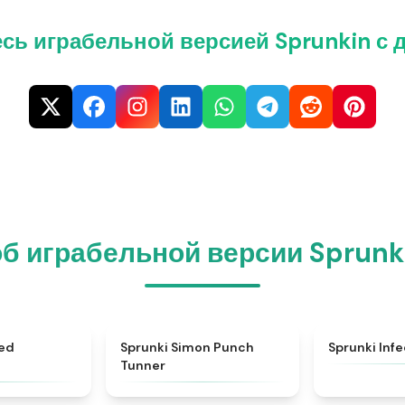
сь играбельной версией Sprunkin с 
б играбельной версии Sprunki
★
4.4
★
4.7
ted
Sprunki Simon Punch
Sprunki Inf
Tunner