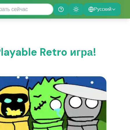
Русский
Help
Theme
layable Retro игра!