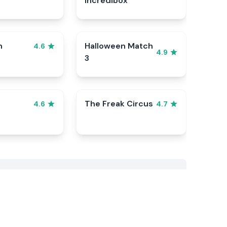
Incredibox
n
Halloween Match
4.6
4.9
3
The Freak Circus
4.6
4.7