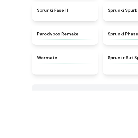
★
4.9
Sprunki Fase 111
Sprunki Spur
★
4.7
Parodybox Remake
Sprunki Phase
★
4.9
Wormate
Sprunkr But S