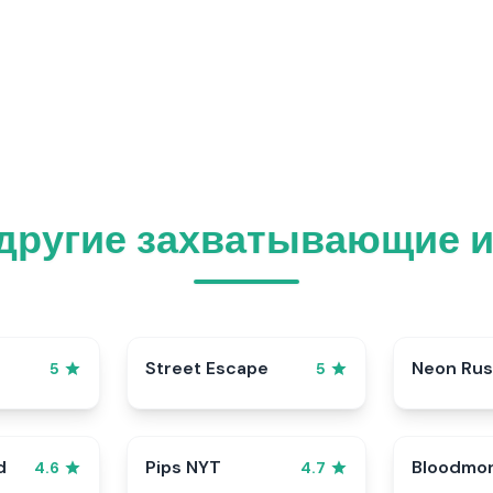
другие захватывающие и
Street Escape
Neon Ru
5
5
d
Pips NYT
Bloodmo
4.6
4.7