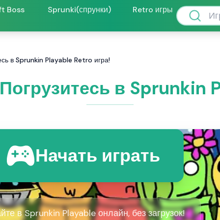
ft Boss
Sprunki(спрунки)
Retro игры
сь в Sprunkin Playable Retro игра!
 Погрузитесь в Sprunkin P
Начать играть
йте в Sprunkin Playable онлайн, без загрузок!