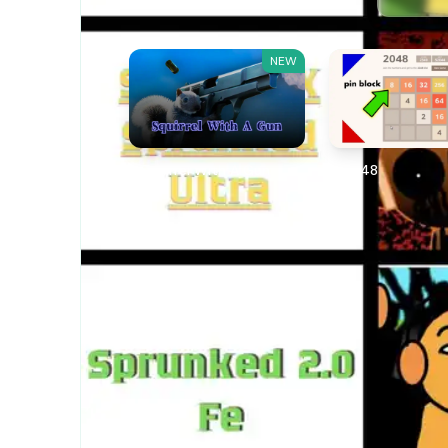
NEW
Squirrel With A Gun
2048