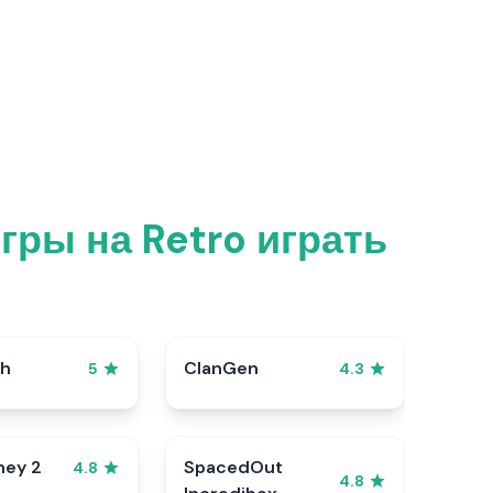
гры на Retro играть
sh
ClanGen
5
4.3
ney 2
SpacedOut
4.8
4.8