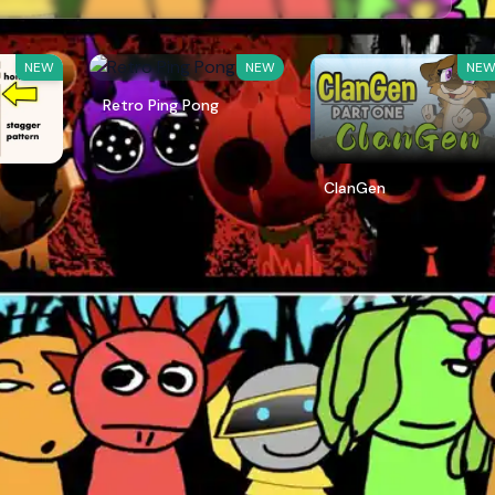
NEW
NEW
NE
Retro Ping Pong
ClanGen