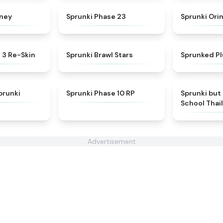
★
4.7
★
4.9
kney
Sprunki Phase 23
Sprunki Orin
★
4.7
★
5
 3 Re-Skin
Sprunki Brawl Stars
Sprunked P
★
4.8
★
4.5
prunki
Sprunki Phase 10 RP
Sprunki but
School Thai
Advertisement