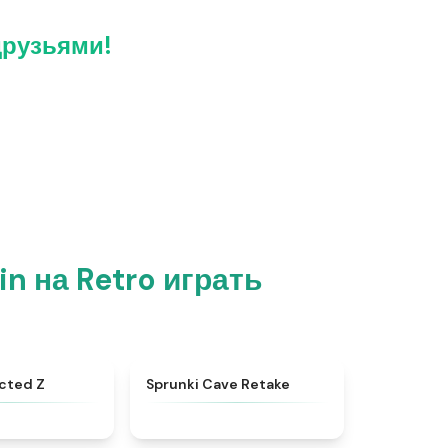
друзьями!
n на Retro играть
★
4.5
★
4.7
ected Z
Sprunki Cave Retake