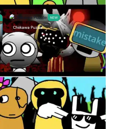
W
NEW
Chiikawa Puzzle