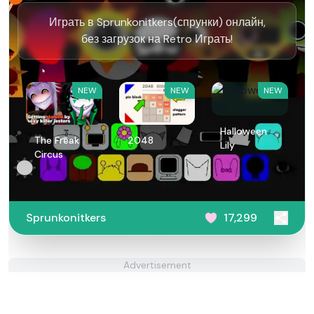
Играть в Sprunkonitkers(спрунки) онлайн,
без загрузок на Retro Играть!
NEW
NEW
NEW
Halloween
The Freak
2048
Lily
Circus
Sprunkonitkers
17,299
Advertisement