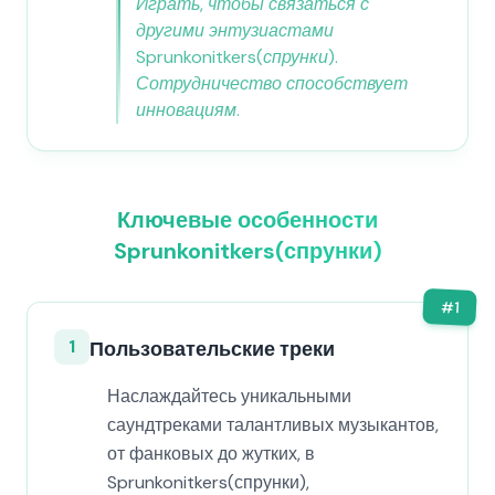
Играть, чтобы связаться с
другими энтузиастами
Sprunkonitkers(спрунки).
Сотрудничество способствует
инновациям.
Ключевые особенности
Sprunkonitkers(спрунки)
#
1
1
Пользовательские треки
Наслаждайтесь уникальными
саундтреками талантливых музыкантов,
от фанковых до жутких, в
Sprunkonitkers(спрунки),