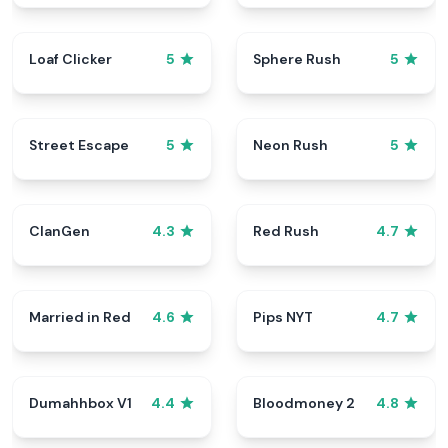
Loaf Clicker
Sphere Rush
5
5
Street Escape
Neon Rush
5
5
ClanGen
Red Rush
4.3
4.7
Married in Red
Pips NYT
4.6
4.7
Dumahhbox V1
Bloodmoney 2
4.4
4.8