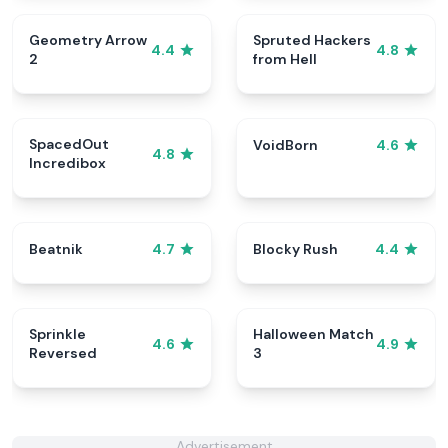
Geometry Arrow
Spruted Hackers
4.4
4.8
2
from Hell
SpacedOut
VoidBorn
4.6
4.8
Incredibox
Beatnik
Blocky Rush
4.7
4.4
Sprinkle
Halloween Match
4.6
4.9
Reversed
3
Advertisement