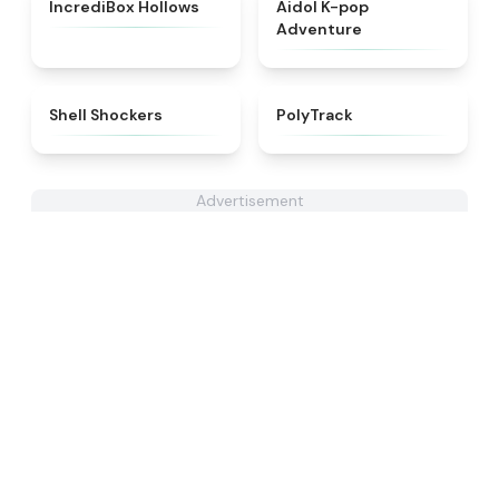
★
4.8
★
4.6
IncrediBox Hollows
Aidol K-pop
Adventure
★
4.9
★
4.4
Shell Shockers
PolyTrack
Advertisement