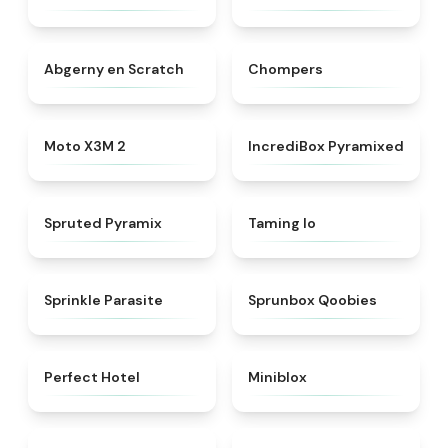
★
4.8
★
4.5
Abgerny en Scratch
Chompers
★
4.5
★
4.8
Moto X3M 2
IncrediBox Pyramixed
★
4.8
★
4.7
Spruted Pyramix
Taming Io
★
4.8
★
4.6
Sprinkle Parasite
Sprunbox Qoobies
★
4.8
★
4.9
Perfect Hotel
Miniblox