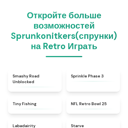
Откройте больше
возможностей
Sprunkonitkers(спрунки)
на Retro Играть
★
5
★
5
Smashy Road
Sprinkle Phase 3
Unblocked
★
4.6
★
4.5
Tiny Fishing
NFL Retro Bowl 25
★
4.4
★
4.8
Labadairity
Starve