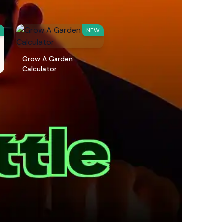
W
NEW
Grow A Garden
Calculator