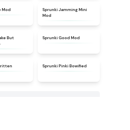
★
4.9
★
4.6
e Mod
Sprunki Jamming Mini
Mod
★
4.6
★
5
ake But
Sprunki Good Mod
s
★
4.7
★
5
ritten
Sprunki Pinki Bowified