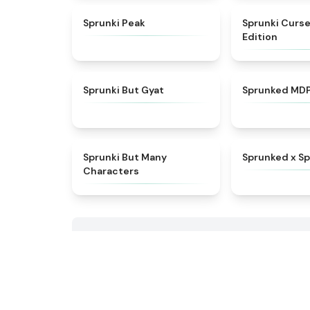
★
4.7
Sprunki Peak
Sprunki Curse
Edition
★
4.9
Sprunki But Gyat
Sprunked MDP
★
4.5
Sprunki But Many
Sprunked x Sp
Characters