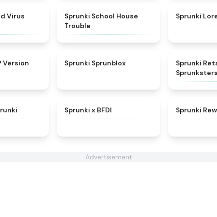
★
4.5
★
4.9
d Virus
Sprunki School House
Sprunki Lor
Trouble
★
4.7
★
4.5
 Version
Sprunki Sprunblox
Sprunki Ret
Sprunkster
★
4.5
★
4.8
runki
Sprunki x BFDI
Sprunki Rew
Advertisement