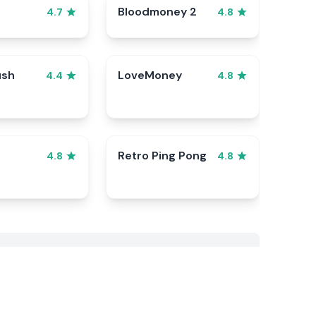
Bloodmoney 2
4.7
4.8
ush
LoveMoney
4.4
4.8
Retro Ping Pong
4.8
4.8