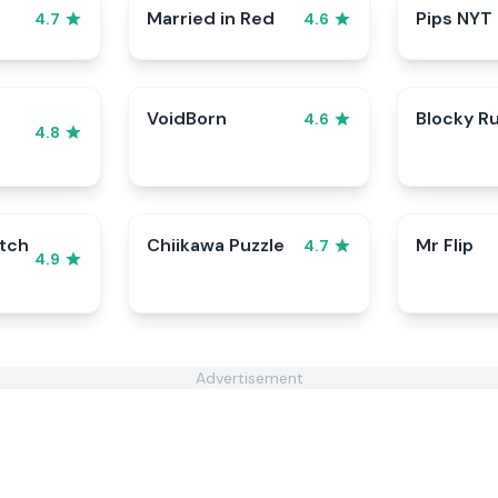
Married in Red
Pips NYT
4.7
4.6
VoidBorn
Blocky R
4.6
4.8
tch
Chiikawa Puzzle
Mr Flip
4.7
4.9
Advertisement