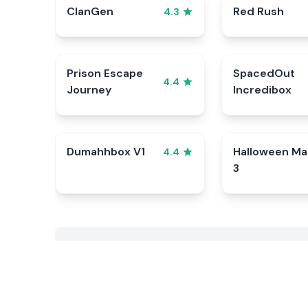
ClanGen
Red Rush
4.3
Prison Escape
SpacedOut
4.4
Journey
Incredibox
Dumahhbox V1
Halloween Ma
4.4
3