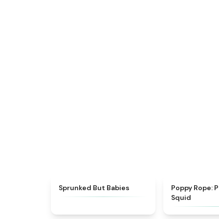
★
4.6
Sprunked But Babies
Poppy Rope: 
Squid