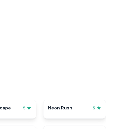
scape
Neon Rush
5
5