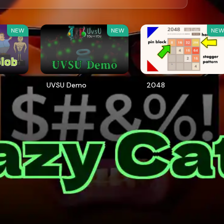
NEW
NEW
NE
UVSU Demo
2048