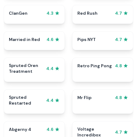
ClanGen
Red Rush
4.3
4.7
Married in Red
Pips NYT
4.6
4.7
Spruted Oren
Retro Ping Pong
4.8
4.4
Treatment
Spruted
Mr Flip
4.8
4.4
Restarted
Voltage
Abgerny 4
4.6
4.7
Incredibox