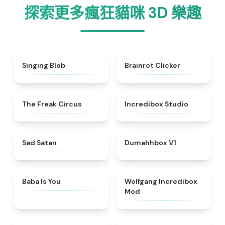
探索更多瘋狂貓咪 3D 樂趣
★
5
★
4.5
Singing Blob
Brainrot Clicker
★
4.7
★
4.6
The Freak Circus
Incredibox Studio
★
4.6
★
4.4
Sad Satan
Dumahhbox V1
★
4.7
★
4.4
Baba Is You
Wolfgang Incredibox
Mod