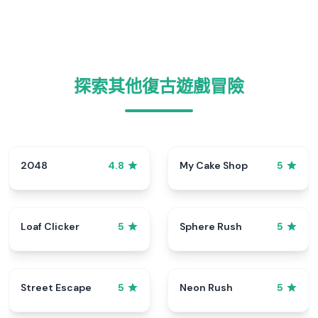
探索其他復古遊戲冒險
2048
My Cake Shop
4.8
5
Loaf Clicker
Sphere Rush
5
5
Street Escape
Neon Rush
5
5