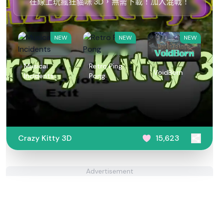
在線上玩瘋狂貓咪 3D，無需下載！加入混戰！
NEW
NEW
NEW
Musical
Retro Ping
VoidBorn
Incidents
Pong
Crazy Kitty 3D
15,623
Advertisement