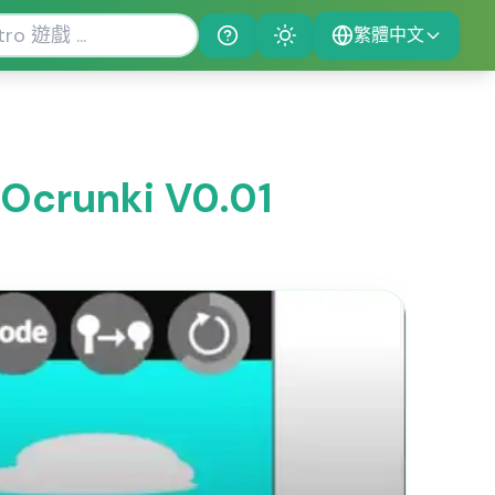
繁體中文
Help
Theme
Ocrunki V0.01