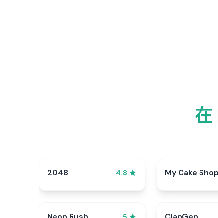
在
2048
My Cake Sho
4.8
Neon Rush
ClanGen
5