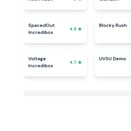
SpacedOut
Blocky Rush
4.8
Incredibox
Voltage
UVSU Demo
4.7
Incredibox