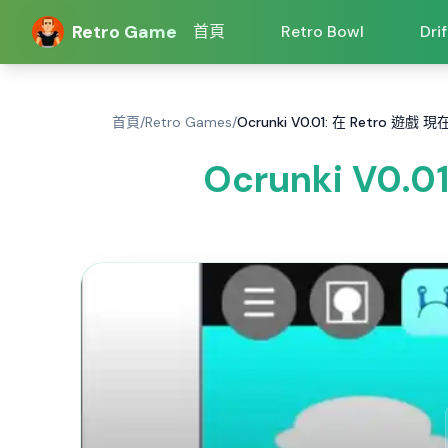
Retro Game
首頁
Retro Bowl
Dri
首頁
/
Retro Games
/
Ocrunki V0.01: 在 Retro 遊戲 現
Ocrunki V0.0