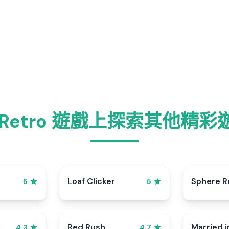
 Retro 遊戲上探索其他精彩
p
Loaf Clicker
Sphere R
5
5
Red Rush
Married i
4.3
4.7