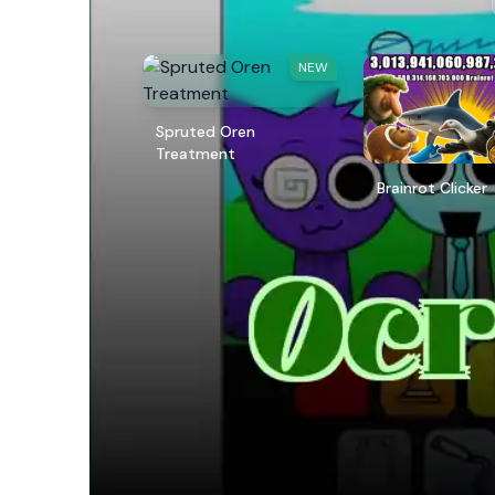
NEW
Spruted Oren
Treatment
Brainrot Clicker