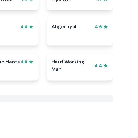
Abgerny 4
4.8
4.6
ncidents
Hard Working
4.8
4.4
Man