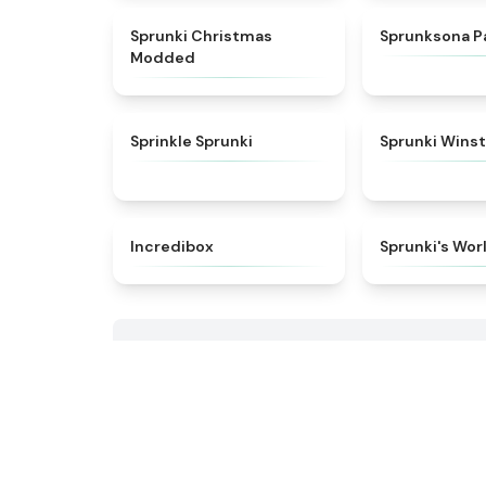
★
4.9
Sprunki Christmas
Sprunksona P
Modded
★
4.3
Sprinkle Sprunki
Sprunki Winst
★
4.8
Incredibox
Sprunki's Wor