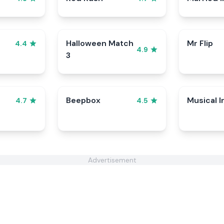
Halloween Match
Mr Flip
4.4
4.9
3
Beepbox
Musical I
4.7
4.5
Advertisement