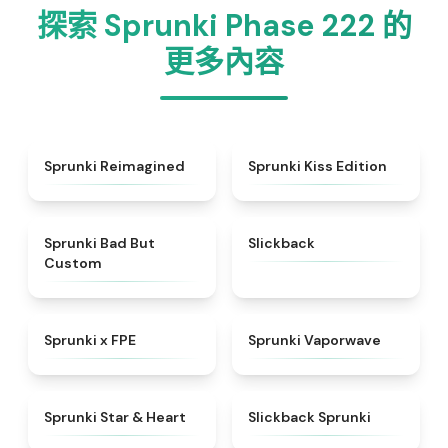
探索 Sprunki Phase 222 的
更多內容
★
4.3
★
5
Sprunki Reimagined
Sprunki Kiss Edition
★
4.5
★
4.3
Sprunki Bad But
Slickback
Custom
★
4.7
★
4.5
Sprunki x FPE
Sprunki Vaporwave
★
4.9
★
4.7
Sprunki Star & Heart
Slickback Sprunki