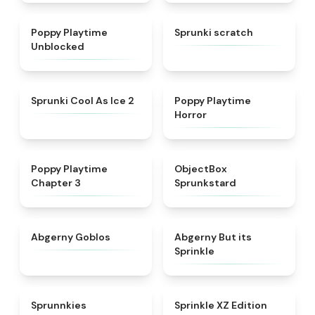
★
4.5
★
4.3
Poppy Playtime
Sprunki scratch
Unblocked
★
4.8
★
4.3
Sprunki Cool As Ice 2
Poppy Playtime
Horror
★
4.7
★
4.6
Poppy Playtime
ObjectBox
Chapter 3
Sprunkstard
★
4.8
★
4.5
Abgerny Goblos
Abgerny But its
Sprinkle
★
5
★
4.3
Sprunnkies
Sprinkle XZ Edition