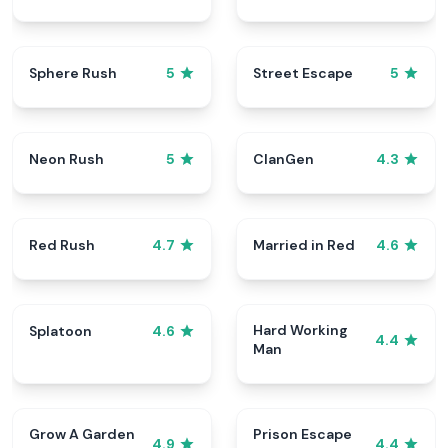
Sphere Rush
Street Escape
5
5
Neon Rush
ClanGen
5
4.3
Red Rush
Married in Red
4.7
4.6
Hard Working
Splatoon
4.6
4.4
Man
Grow A Garden
Prison Escape
4.9
4.4