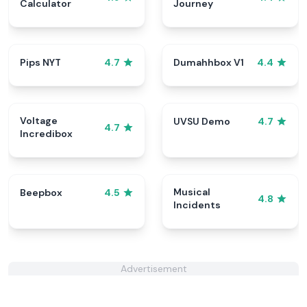
Calculator
Journey
Pips NYT
Dumahhbox V1
4.7
4.4
Voltage
UVSU Demo
4.7
4.7
Incredibox
Musical
Beepbox
4.5
4.8
Incidents
Advertisement