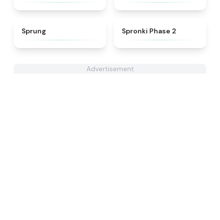
★
4.8
★
4.5
Sprung
Spronki Phase 2
Advertisement