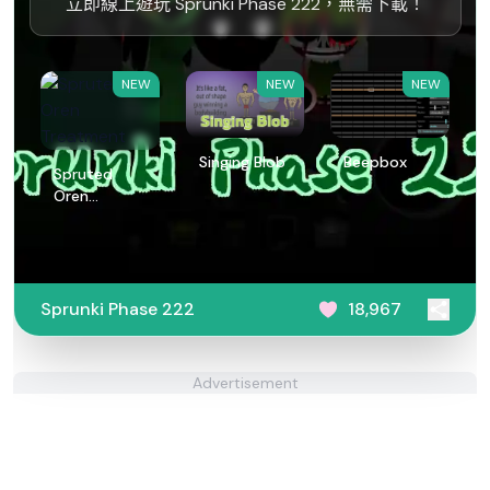
立即線上遊玩 Sprunki Phase 222，無需下載！
NEW
NEW
NEW
Singing Blob
Beepbox
Spruted
Oren
Treatment
Sprunki Phase 222
18,967
Advertisement