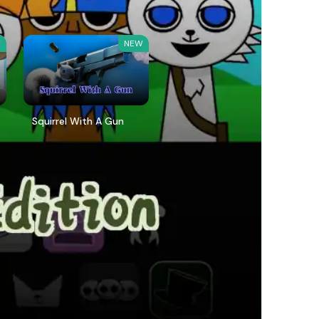
W
NEW
Squirrel With A Gun