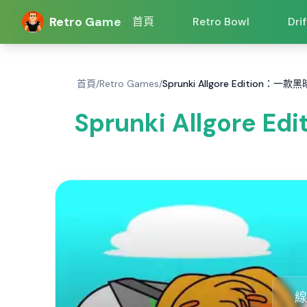
Retro Game
首頁
Retro Bowl
Dri
首頁
/
Retro Games
/
Sprunki Allgore Edition：一款黑
Sprunki Allgore 
線