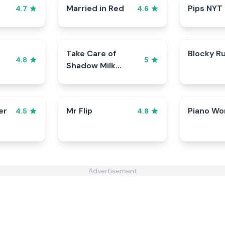
Married in Red
Pips NYT
4.7
4.6
Take Care of
Blocky R
4.8
5
Shadow Milk
Cookie
er
Mr Flip
Piano Wo
4.5
4.8
Advertisement