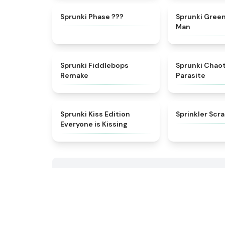
★
4.9
Sprunki Phase ???
Sprunki Gree
Man
★
4.6
Sprunki Fiddlebops
Sprunki Chao
Remake
Parasite
★
4.5
Sprunki Kiss Edition
Sprinkler Scr
Everyone is Kissing