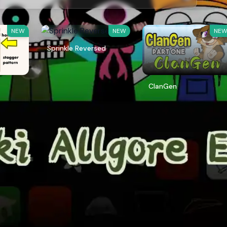
NEW
NEW
NE
Sprinkle Reversed
ClanGen