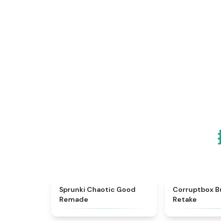
★
4.6
Sprunki Chaotic Good
Corruptbox B
Remade
Retake