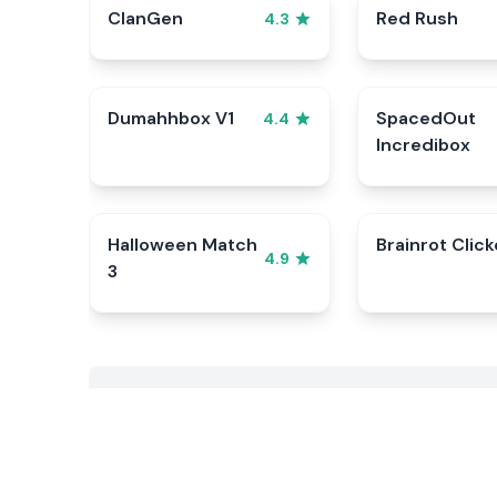
ClanGen
Red Rush
4.3
Dumahhbox V1
SpacedOut
4.4
Incredibox
Halloween Match
Brainrot Click
4.9
3