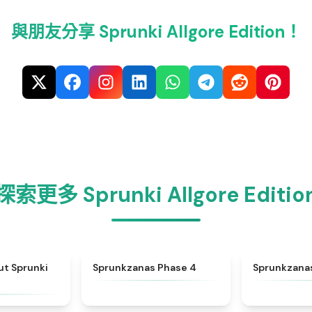
與朋友分享 Sprunki Allgore Edition！
探索更多 Sprunki Allgore Editio
★
4.5
★
4.5
ut Sprunki
Sprunkzanas Phase 4
Sprunkzana