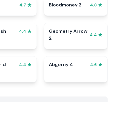
Bloodmoney 2
4.7
4.8
ush
Geometry Arrow
4.4
4.4
2
rld
Abgerny 4
4.4
4.6