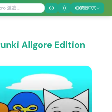
繁體中文
Help
Theme
i Allgore Edition