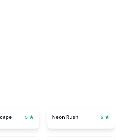
scape
Neon Rush
5
5