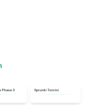
n
★
4.4
★
4.7
s Phase 3
Sprunki Tonrini