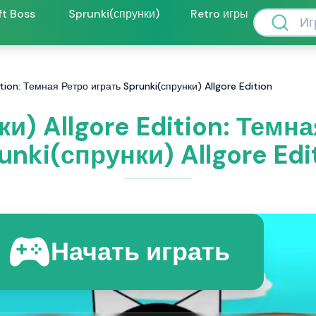
ft Boss
Sprunki(спрунки)
Retro игры
ition: Темная Ретро играть Sprunki(спрунки) Allgore Edition
и) Allgore Edition: Темн
unki(спрунки) Allgore Edi
Начать играть