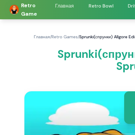
Retro
Главная
Retro Bowl
Dri
Game
Главная
/
Retro Games
/
Sprunki(спрунки) Allgore Ed
Sprunki(спрунк
Spr