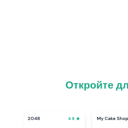
Откройте дл
2048
My Cake Sho
4.8