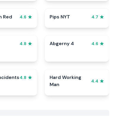
n Red
Pips NYT
4.6
4.7
Abgerny 4
4.8
4.6
ncidents
Hard Working
4.8
4.4
Man