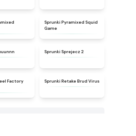
★
4.6
★
4.7
ramixed
Sprunki Pyramixed Squid
Game
★
4.7
★
4.5
ruuunnn
Sprunki Sprejecz 2
★
4.6
★
4.4
eel Factory
Sprunki Retake Brud Virus