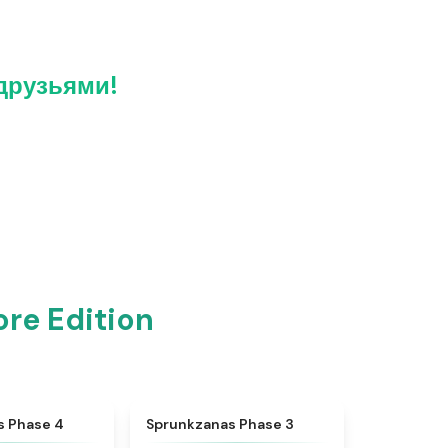
 друзьями!
re Edition
★
4.5
★
4.4
s Phase 4
Sprunkzanas Phase 3