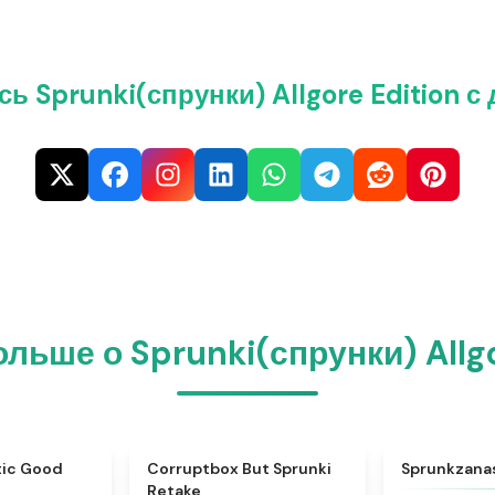
ь Sprunki(спрунки) Allgore Edition с
ольше о Sprunki(спрунки) Allgo
★
4.6
★
4.5
tic Good
Corruptbox But Sprunki
Sprunkzana
Retake