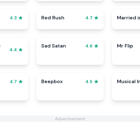
Red Rush
Married i
4.3
4.7
e
Sad Satan
Mr Flip
4.6
4.4
Beepbox
Musical I
4.7
4.5
Advertisement