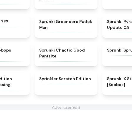
★
4.9
★
5
 ???
Sprunki Greencore Padek
Sprunki Py
Man
Update 0.9
★
4.6
★
4.3
lebops
Sprunki Chaotic Good
Sprunki Sp
Parasite
★
4.5
★
4.4
dition
Sprinkler Scratch Edition
Sprunki X St
issing
[Sepbox]
Advertisement