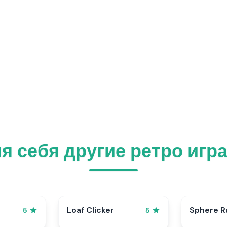
я себя другие ретро игр
p
Loaf Clicker
Sphere R
5
5