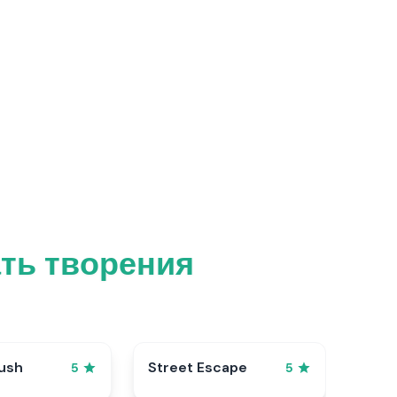
ать творения
ush
Street Escape
5
5