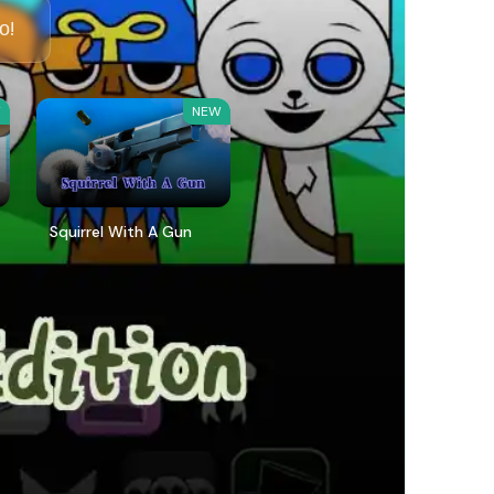
о!
W
NEW
Squirrel With A Gun