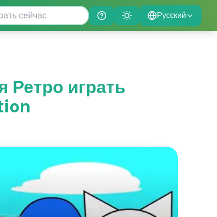
Русский
Help
Theme
ая Ретро играть
tion