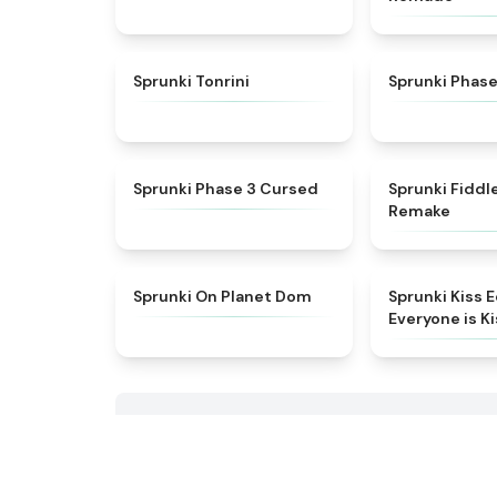
★
4.7
Sprunki Tonrini
Sprunki Phase
★
4.5
Sprunki Phase 3 Cursed
Sprunki Fidd
Remake
★
4.3
Sprunki On Planet Dom
Sprunki Kiss E
Everyone is K