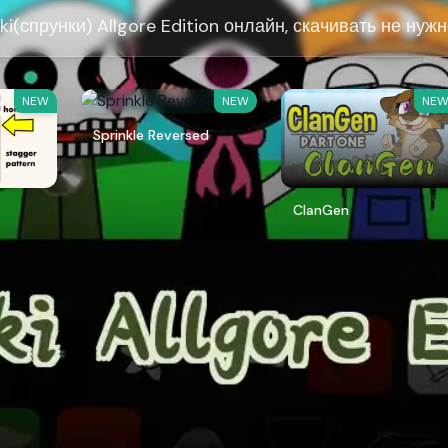
ki(спрунки) Allgore Edition онлайн, скачивать не нужн
NEW
NEW
NE
Sprinkle Reversed
ClanGen