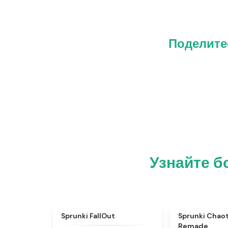
Поделитес
Узнайте б
★
4.5
Sprunki FallOut
Sprunki Chao
Remade