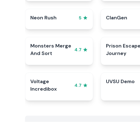
Neon Rush
ClanGen
5
Monsters Merge
Prison Escap
4.7
And Sort
Journey
Voltage
UVSU Demo
4.7
Incredibox