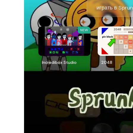
играть в Sprun
NEW
Incredibox Studio
2048