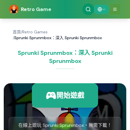
Retro Game
首頁
/
Retro Games
/
Sprunki Sprunmbox：深入 Sprunki Sprunmbox
Sprunki Sprunmbox：深入 Sprunki
Sprunmbox
開始遊戲
在線上遊玩 Sprunki Sprunmbox，無需下載！