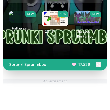
NEW
NEW
NEW
Halloween
2048
Spruted
Lily
Restarted
Sprunki Sprunmbox
17,539
Advertisement