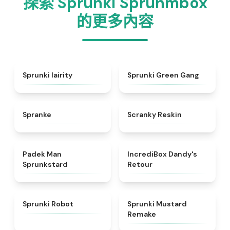
探索 Sprunki Sprunmbox
的更多內容
★
4.3
★
5
Sprunki lairity
Sprunki Green Gang
★
4.4
★
4.6
Spranke
Scranky Reskin
★
4.4
★
4.7
Padek Man
IncrediBox Dandy's
Sprunkstard
Retour
★
4.4
★
4.9
Sprunki Robot
Sprunki Mustard
Remake