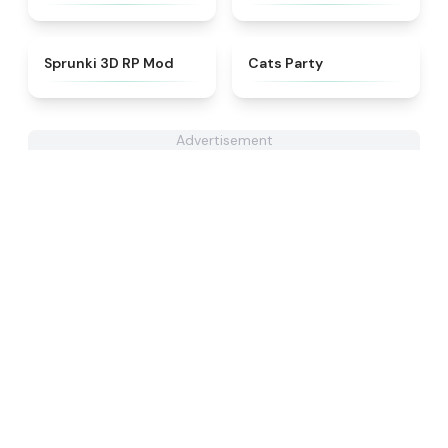
★
4.5
★
4.7
Sprunki 3D RP Mod
Cats Party
Advertisement