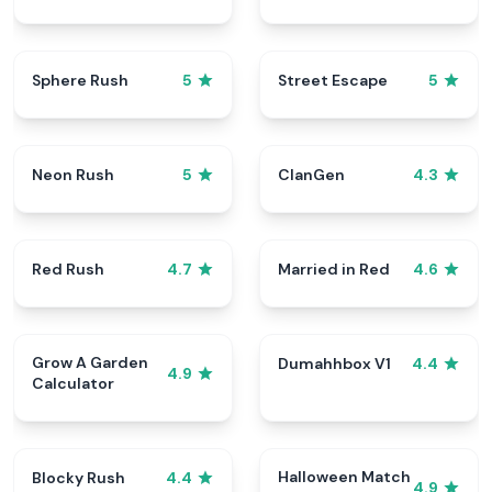
Sphere Rush
Street Escape
5
5
Neon Rush
ClanGen
5
4.3
Red Rush
Married in Red
4.7
4.6
Grow A Garden
Dumahhbox V1
4.4
4.9
Calculator
Halloween Match
Blocky Rush
4.4
4.9