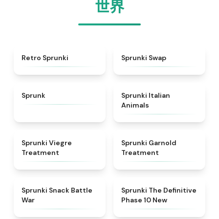
世界
★
4.3
★
4.6
Retro Sprunki
Sprunki Swap
★
4.5
★
4.7
Sprunk
Sprunki Italian
Animals
★
4.4
★
4.7
Sprunki Viegre
Sprunki Garnold
Treatment
Treatment
★
4.6
★
4.3
Sprunki Snack Battle
Sprunki The Definitive
War
Phase 10 New