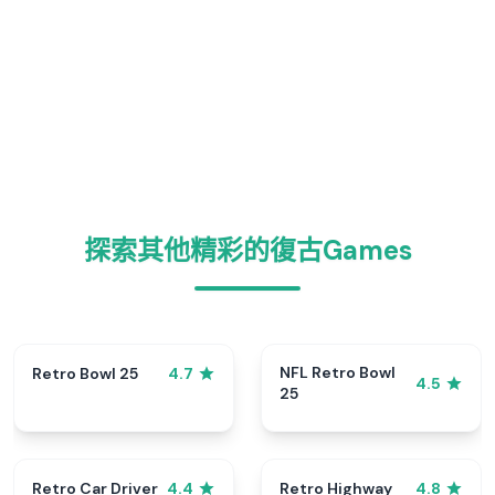
探索其他精彩的復古Games
NFL Retro Bowl
Retro Bowl 25
4.7
4.5
25
Retro Car Driver
Retro Highway
4.4
4.8