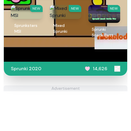
NEW
NEW
NEW
Sprunksters
Mixed
Sprunki
MSI
Sprunki
Snack Battle
War
Sprunki 2020
14,626
Advertisement