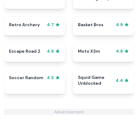
Retro Archery
Basket Bros
4.7
4.9
Escape Road 2
Moto X3m
4.6
4.9
Squid Game
Soccer Random
4.5
4.4
Unblocked
Advertisement