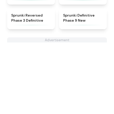
★
5
★
4.9
Sprunki Reversed
Sprunki Definitive
Phase 3 Definitive
Phase 9 New
Advertisement