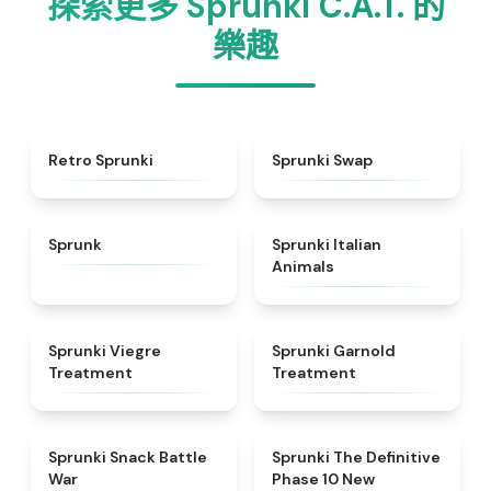
探索更多 Sprunki C.A.T. 的
樂趣
★
4.3
★
4.6
Retro Sprunki
Sprunki Swap
★
4.5
★
4.7
Sprunk
Sprunki Italian
Animals
★
4.4
★
4.7
Sprunki Viegre
Sprunki Garnold
Treatment
Treatment
★
4.6
★
4.3
Sprunki Snack Battle
Sprunki The Definitive
War
Phase 10 New