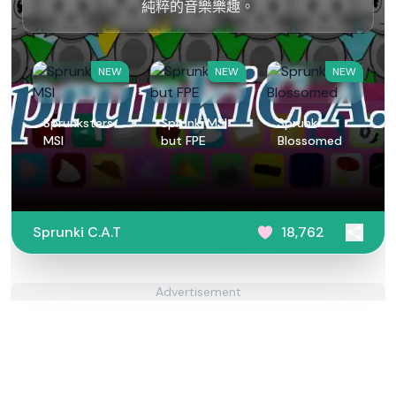
純粹的音樂樂趣。
NEW
NEW
NEW
Sprunksters
Sprunki MSI
Sprunki
MSI
but FPE
Blossomed
Sprunki C.A.T
18,762
Advertisement