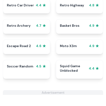
Retro Car Driver
Retro Highway
4.4
4.8
Retro Archery
Basket Bros
4.7
4.9
Escape Road 2
Moto X3m
4.6
4.9
Squid Game
Soccer Random
4.5
4.4
Unblocked
Advertisement