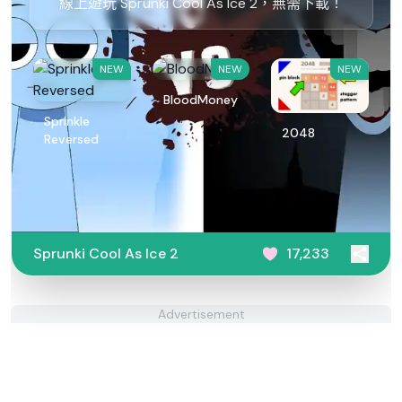
線上遊玩 Sprunki Cool As Ice 2，無需下載！
NEW
NEW
NEW
BloodMoney
Sprinkle
2048
Reversed
Sprunki Cool As Ice 2
17,233
Advertisement