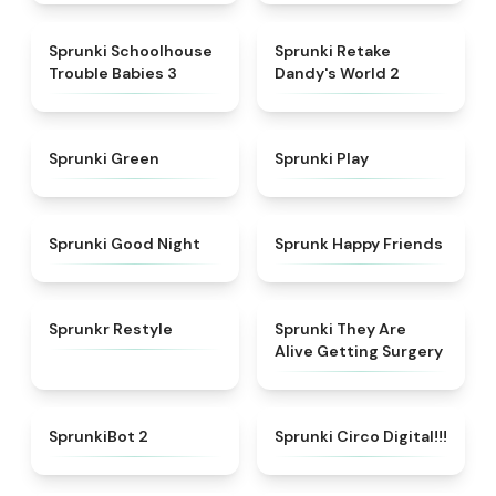
★
5
★
4.6
Sprunki Schoolhouse
Sprunki Retake
Trouble Babies 3
Dandy's World 2
★
5
★
4.6
Sprunki Green
Sprunki Play
★
4.6
★
4.9
Sprunki Good Night
Sprunk Happy Friends
★
4.6
★
4.7
Sprunkr Restyle
Sprunki They Are
Alive Getting Surgery
★
4.9
★
4.8
SprunkiBot 2
Sprunki Circo Digital!!!