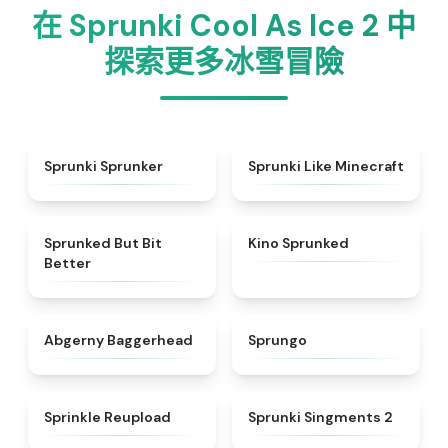
在 Sprunki Cool As Ice 2 中
探索更多冰雪冒險
★
5
★
4.5
Sprunki Sprunker
Sprunki Like Minecraft
★
4.9
★
4.7
Sprunked But Bit
Kino Sprunked
Better
★
4.6
★
4.9
Abgerny Baggerhead
Sprungo
★
4.8
★
4.7
Sprinkle Reupload
Sprunki Singments 2