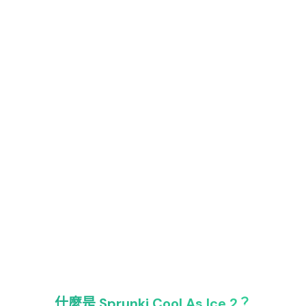
什麼是 Sprunki Cool As Ice 2？