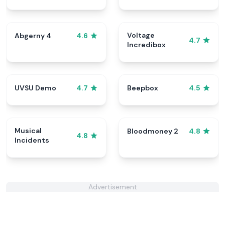
Voltage
Abgerny 4
4.6
4.7
Incredibox
UVSU Demo
Beepbox
4.7
4.5
Musical
Bloodmoney 2
4.8
4.8
Incidents
Advertisement