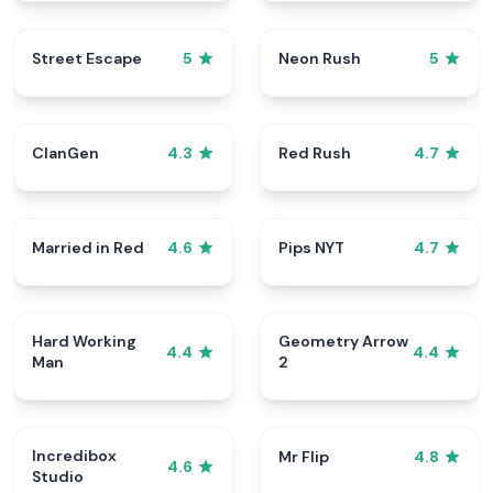
Street Escape
Neon Rush
5
5
ClanGen
Red Rush
4.3
4.7
Married in Red
Pips NYT
4.6
4.7
Hard Working
Geometry Arrow
4.4
4.4
Man
2
Incredibox
Mr Flip
4.8
4.6
Studio