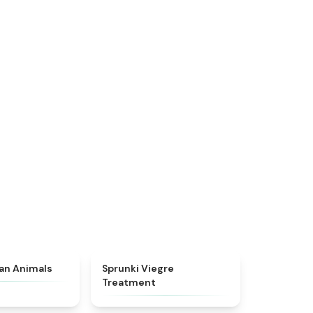
★
4.7
★
4.4
ian Animals
Sprunki Viegre
Treatment