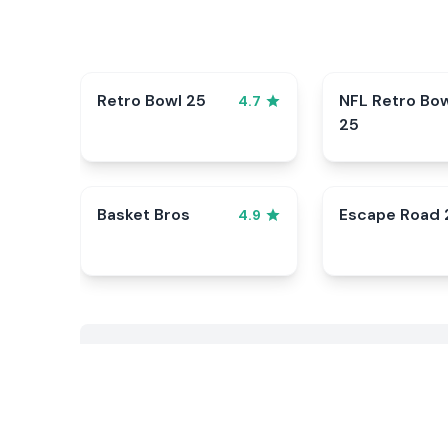
Retro Bowl 25
NFL Retro Bo
4.7
25
Basket Bros
Escape Road 
4.9