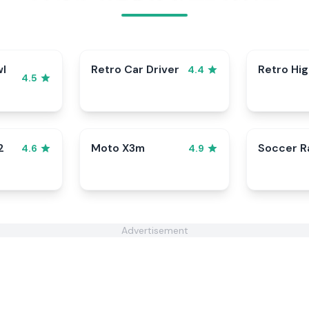
wl
Retro Car Driver
Retro Hi
4.4
4.5
2
Moto X3m
Soccer 
4.6
4.9
Advertisement