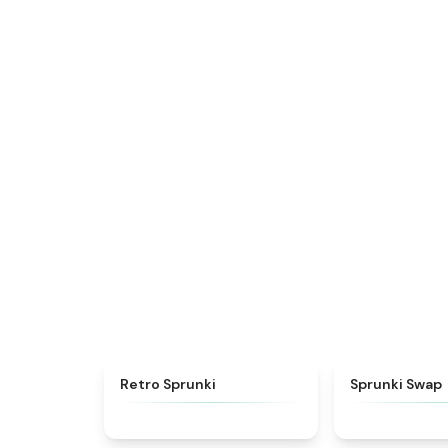
★
4.3
Retro Sprunki
Sprunki Swap