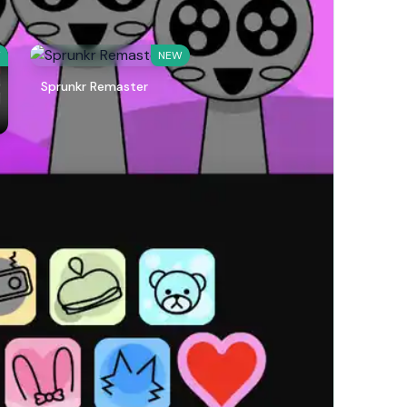
W
NEW
Sprunkr Remaster