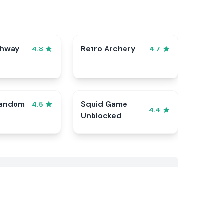
ghway
Retro Archery
4.8
4.7
Random
Squid Game
4.5
4.4
Unblocked