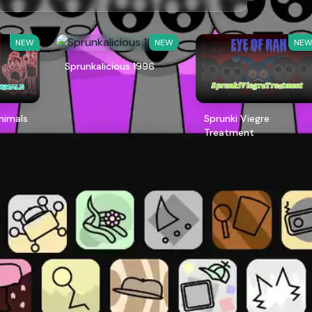
NEW
NEW
NE
Sprunkalicious 1996
Animals
Sprunki Viegre
Treatment