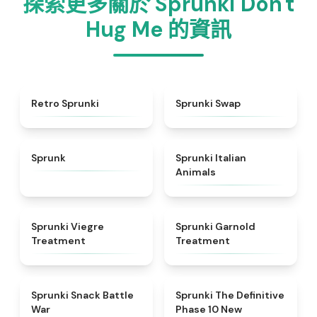
探索更多關於 Sprunki Don't
Hug Me 的資訊
★
4.3
★
4.6
Retro Sprunki
Sprunki Swap
★
4.5
★
4.7
Sprunk
Sprunki Italian
Animals
★
4.4
★
4.7
Sprunki Viegre
Sprunki Garnold
Treatment
Treatment
★
4.6
★
4.3
Sprunki Snack Battle
Sprunki The Definitive
War
Phase 10 New