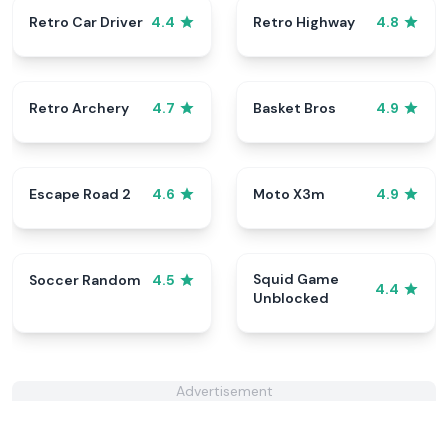
Retro Car Driver
Retro Highway
4.4
4.8
Retro Archery
Basket Bros
4.7
4.9
Escape Road 2
Moto X3m
4.6
4.9
Squid Game
Soccer Random
4.5
4.4
Unblocked
Advertisement