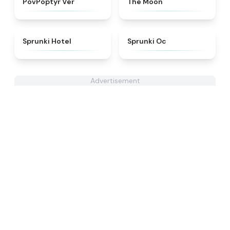
PovPoptyr Ver
The Moon
★
4.8
★
4.6
Sprunki Hotel
Sprunki Oc
Advertisement