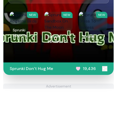
NEW
NEW
NEW
Sprunki
Abgerny
Sprunki
Sprunki
Birds
Sandbox On
Dress To
The Moon
Impress
Sprunki Don’t Hug Me
19,436
Advertisement