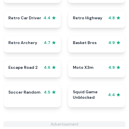
Retro Car Driver
Retro Highway
4.4
4.8
Retro Archery
Basket Bros
4.7
4.9
Escape Road 2
Moto X3m
4.6
4.9
Squid Game
Soccer Random
4.5
4.4
Unblocked
Advertisement