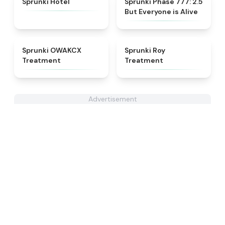
Sprunki Hotel
Sprunki Phase 777: 2.5
But Everyone is Alive
★
5
★
4.9
Sprunki OWAKCX
Sprunki Roy
Treatment
Treatment
Advertisement