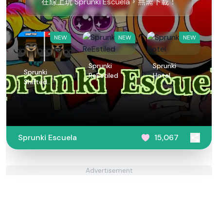
在線上玩 Sprunki Escuela，無需下載！
NEW
NEW
NEW
Sprunki
Sprunki
Sprunki
ReEstiled
Hotel
Shifted
Remastered
Sprunki Escuela
15,067
Advertisement