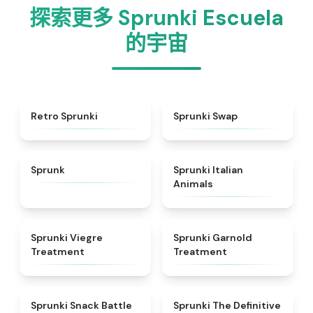
探索更多 Sprunki Escuela
的宇宙
★
4.3
★
4.6
Retro Sprunki
Sprunki Swap
★
4.5
★
4.7
Sprunk
Sprunki Italian
Animals
★
4.4
★
4.7
Sprunki Viegre
Sprunki Garnold
Treatment
Treatment
★
4.6
★
4.3
Sprunki Snack Battle
Sprunki The Definitive