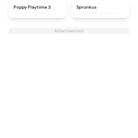
★
4.5
★
4.7
Poppy Playtime 3
Sprunkus
Advertisement