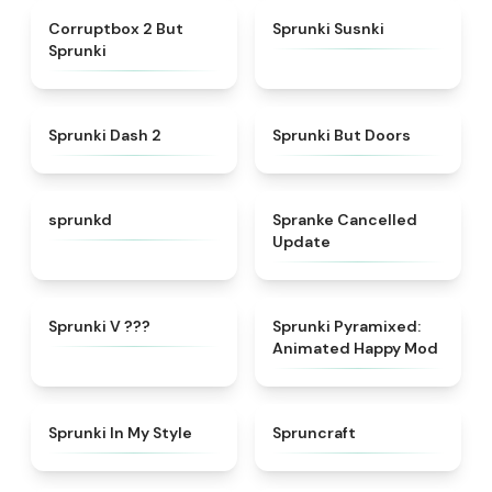
★
4.6
★
5
Corruptbox 2 But
Sprunki Susnki
Sprunki
★
4.8
★
4.7
Sprunki Dash 2
Sprunki But Doors
★
4.4
★
5
sprunkd
Spranke Cancelled
Update
★
4.4
★
5
Sprunki V ???
Sprunki Pyramixed:
Animated Happy Mod
★
4.5
★
4.9
Sprunki In My Style
Spruncraft