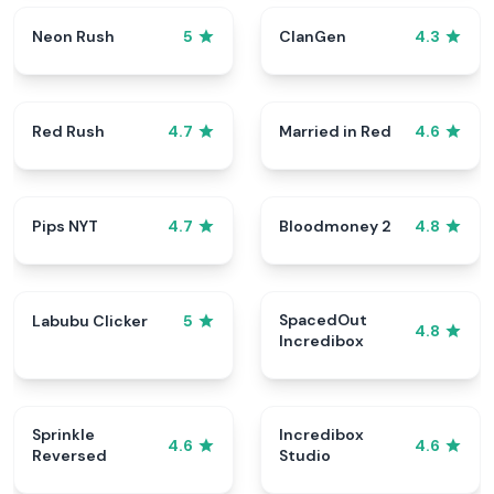
Neon Rush
ClanGen
5
4.3
Red Rush
Married in Red
4.7
4.6
Pips NYT
Bloodmoney 2
4.7
4.8
SpacedOut
Labubu Clicker
5
4.8
Incredibox
Sprinkle
Incredibox
4.6
4.6
Reversed
Studio