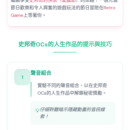
繼續享受
史邦奇的快樂（聖誕節）
的樂趣！一個充滿
節日歡樂和令人興奮的遊戲玩法的節日冒險在
Retro
Game
上等著你。
史邦奇OCs的人生作品的提示與技巧
聲音組合
1
實驗不同的聲音組合，以在史邦奇
OCs的人生作品中解鎖秘密獎勵。
仔細聆聽暗示隱藏動畫的音訊線
💡
索！