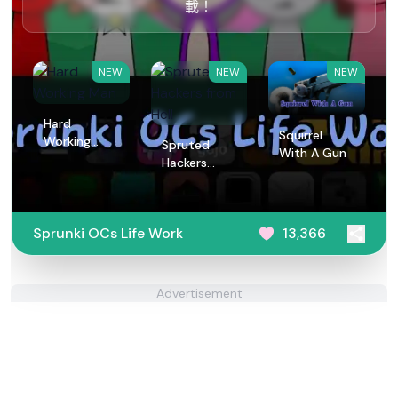
載！
NEW
NEW
NEW
Hard
Squirrel
Working
Spruted
With A Gun
Man
Hackers
from Hell
Sprunki OCs Life Work
13,366
Advertisement