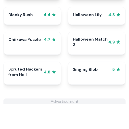
Blocky Rush
Halloween Lily
4.4
4.8
Halloween Match
Chiikawa Puzzle
4.7
4.9
3
Spruted Hackers
Singing Blob
5
4.8
from Hell
Advertisement