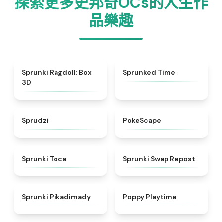
探索更多史邦奇OCs的人生作
品樂趣
★
4.8
★
4.7
Sprunki Ragdoll: Box
Sprunked Time
3D
★
4.5
★
4.4
Sprudzi
PokeScape
★
5
★
4.8
Sprunki Toca
Sprunki Swap Repost
★
4.9
★
4.6
Sprunki Pikadimady
Poppy Playtime