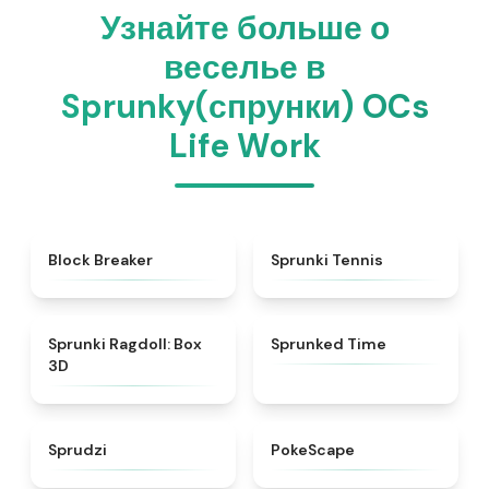
Узнайте больше о
веселье в
Sprunky(спрунки) OCs
Life Work
★
4.7
★
4.6
Block Breaker
Sprunki Tennis
★
4.8
★
4.7
Sprunki Ragdoll: Box
Sprunked Time
3D
★
4.5
★
4.4
Sprudzi
PokeScape