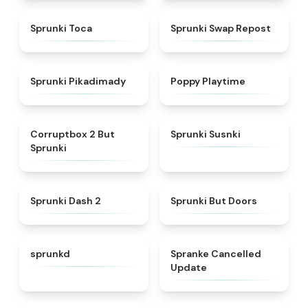
★
5
★
4.8
Sprunki Toca
Sprunki Swap Repost
★
4.9
★
4.6
Sprunki Pikadimady
Poppy Playtime
★
4.6
★
5
Corruptbox 2 But
Sprunki Susnki
Sprunki
★
4.8
★
4.7
Sprunki Dash 2
Sprunki But Doors
★
4.4
★
5
sprunkd
Spranke Cancelled
Update