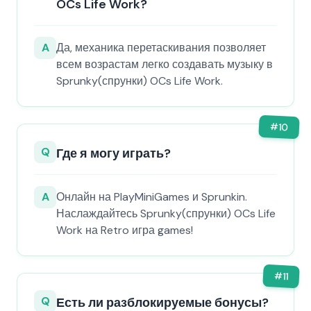
OCs Life Work?
A
Да, механика перетаскивания позволяет
всем возрастам легко создавать музыку в
Sprunky(спрунки) OCs Life Work.
#
10
Q
Где я могу играть?
A
Онлайн на PlayMiniGames и Sprunkin.
Наслаждайтесь Sprunky(спрунки) OCs Life
Work на Retro игра games!
#
11
Q
Есть ли разблокируемые бонусы?