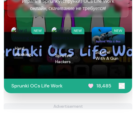
Играть в Sprunky(спрунки) OCs Life Work
онлайн, скачивание не требуется!
NEW
NEW
NEW
Hard
Squirrel
Working
Spruted
With A Gun
Man
Hackers
from Hell
Sprunki OCs Life Work
18,485
Advertisement