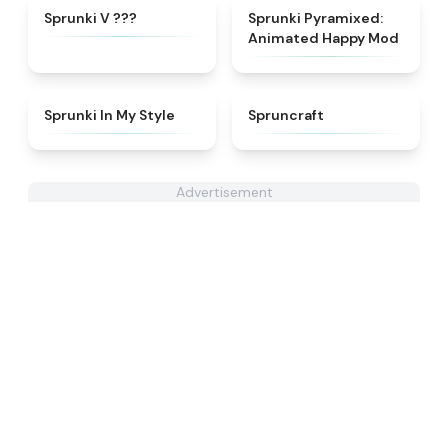
★
4.4
★
5
Sprunki V ???
Sprunki Pyramixed:
Animated Happy Mod
★
4.5
★
4.9
Sprunki In My Style
Spruncraft
Advertisement