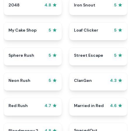
2048
Iron Snout
4.8
5
My Cake Shop
Loaf Clicker
5
5
Sphere Rush
Street Escape
5
5
Neon Rush
ClanGen
5
4.3
Red Rush
Married in Red
4.7
4.6
SpacedOut
Bloodmoney 2
4.8