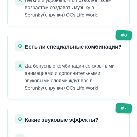
A
Легкий и удобный, что позволяет всем
возрастам создавать музыку в
Sprunky(спрунки) OCs Life Work.
#
6
Q
Есть ли специальные комбинации?
A
Да, бонусные комбинации со скрытыми
анимациями и дополнительными
звуковыми слоями ждут вас в
Sprunky(спрунки) OCs Life Work!
#
7
Q
Какие звуковые эффекты?