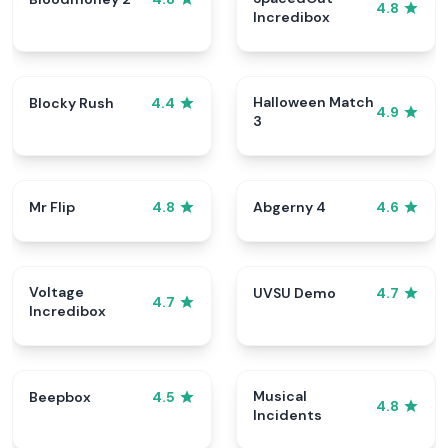
4.8
Incredibox
Halloween Match
Blocky Rush
4.4
4.9
3
Mr Flip
Abgerny 4
4.8
4.6
Voltage
UVSU Demo
4.7
4.7
Incredibox
Musical
Beepbox
4.5
4.8
Incidents