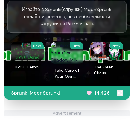
Играйте в Sprunki(спрунки) MoonSprunk!
онлайн мгновенно, без необходимости
загрузки на Retro играть
NEW
NEW
NEW
UVSU Demo
The Freak
Take Care of
Circus
Your Own
Shadow Milk
Sprunki MoonSprunk!
14,426
Advertisement