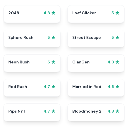
2048
Loaf Clicker
4.8
5
Sphere Rush
Street Escape
5
5
Neon Rush
ClanGen
5
4.3
Red Rush
Married in Red
4.7
4.6
Pips NYT
Bloodmoney 2
4.7
4.8