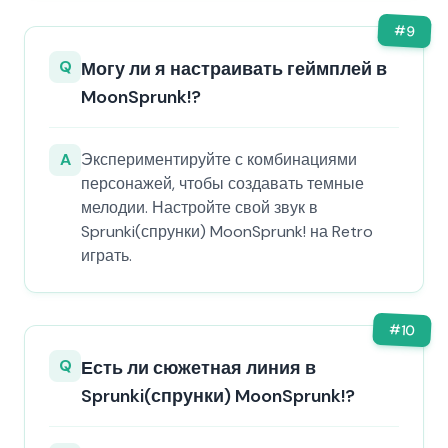
#
9
Q
Могу ли я настраивать геймплей в
MoonSprunk!?
A
Экспериментируйте с комбинациями
персонажей, чтобы создавать темные
мелодии. Настройте свой звук в
Sprunki(спрунки) MoonSprunk! на Retro
играть.
#
10
Q
Есть ли сюжетная линия в
Sprunki(спрунки) MoonSprunk!?