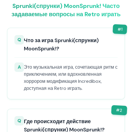
Sprunki(спрунки) MoonSprunk! Часто
задаваемые вопросы на Retro играть
#
1
Q
Что за игра Sprunki(спрунки)
MoonSprunk!?
A
Это музыкальная игра, сочетающая ритм с
приключением, или вдохновленная
хоррором модификация Incredibox,
доступная на Retro играть.
#
2
Q
Где происходит действие
Sprunki(спрунки) MoonSprunk!?