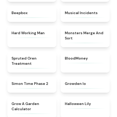
★
4.5
★
4.8
Beepbox
Musical Incidents
★
4.4
★
4.7
Hard Working Man
Monsters Merge And
Sort
★
4.4
★
4.8
Spruted Oren
BloodMoney
Treatment
★
4.6
★
4.4
Simon Time Phase 2
Growden Io
★
4.9
★
4.8
Grow A Garden
Halloween Lily
Calculator