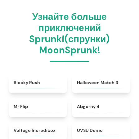
Узнайте больше
приключений
Sprunki(спрунки)
MoonSprunk!
★
4.4
★
4.9
Blocky Rush
Halloween Match 3
★
4.8
★
4.6
Mr Flip
Abgerny 4
★
4.7
★
4.7
Voltage Incredibox
UVSU Demo