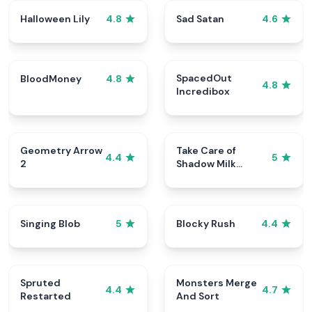
Halloween Lily
Sad Satan
4.8
4.6
SpacedOut
BloodMoney
4.8
4.8
Incredibox
Geometry Arrow
Take Care of
4.4
5
2
Shadow Milk
Cookie
Singing Blob
Blocky Rush
5
4.4
Spruted
Monsters Merge
4.4
4.7
Restarted
And Sort