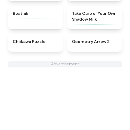
★
4.7
★
4.9
Beatnik
Take Care of Your Own
Shadow Milk
★
4.7
★
4.4
Chiikawa Puzzle
Geometry Arrow 2
Advertisement