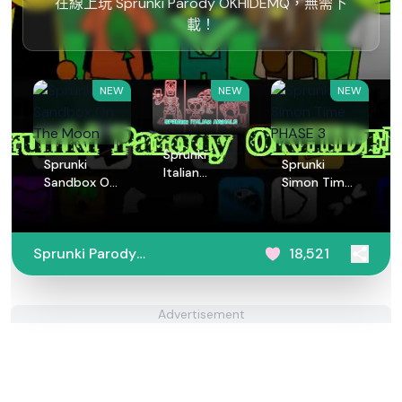
在線上玩 Sprunki Parody OKHIDEMQ，無需下
載！
NEW
NEW
NEW
Sprunki
Sprunki
Sprunki
Italian
Sandbox On
Simon Time
Animals
The Moon
PHASE 3
Sprunki Parody
18,521
OKHIDEMQ
Advertisement