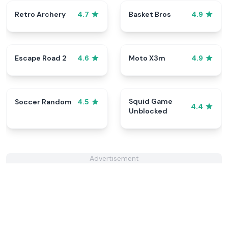
Retro Archery
Basket Bros
4.7
4.9
Escape Road 2
Moto X3m
4.6
4.9
Squid Game
Soccer Random
4.5
4.4
Unblocked
Advertisement