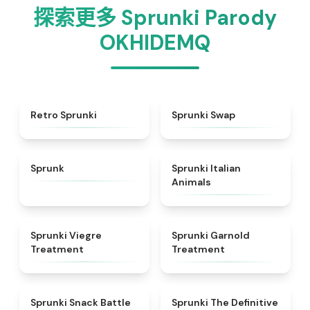
探索更多 Sprunki Parody
OKHIDEMQ
★
4.3
★
4.6
Retro Sprunki
Sprunki Swap
★
4.5
★
4.7
Sprunk
Sprunki Italian
Animals
★
4.4
★
4.7
Sprunki Viegre
Sprunki Garnold
Treatment
Treatment
★
4.6
★
4.3
Sprunki Snack Battle
Sprunki The Definitive