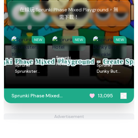
在線玩 Sprunki Phase Mixed Playground，無
需下載！
NEW
NEW
NEW
Sprunki
Hotel
Sprunki
Sprunky
Sprunksters
Dunky But
1996
Sprinkle
Sprunki Phase Mixed
13,095
Playground - Create
Sprunki
Advertisement