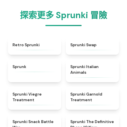
探索更多 Sprunki 冒險
★
4.3
★
4.6
Retro Sprunki
Sprunki Swap
★
4.5
★
4.7
Sprunk
Sprunki Italian
Animals
★
4.4
★
4.7
Sprunki Viegre
Sprunki Garnold
Treatment
Treatment
★
4.6
★
4.3
Sprunki Snack Battle
Sprunki The Definitive