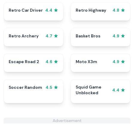
Retro Car Driver
Retro Highway
4.4
4.8
Retro Archery
Basket Bros
4.7
4.9
Escape Road 2
Moto X3m
4.6
4.9
Squid Game
Soccer Random
4.5
4.4
Unblocked
Advertisement