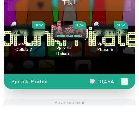
下載！
NEW
NEW
NEW
Sprunki
Sprunki
Sprunki
Collab 2
Phase 9
Italian
GGTP
Animals
Sprunki Piratex
10,484
Advertisement