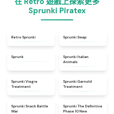
在 Retro 遊戲上探索更多
Sprunki Piratex
★
4.3
★
4.6
Retro Sprunki
Sprunki Swap
★
4.5
★
4.7
Sprunk
Sprunki Italian
Animals
★
4.4
★
4.7
Sprunki Viegre
Sprunki Garnold
Treatment
Treatment
★
4.6
★
4.3
Sprunki Snack Battle
Sprunki The Definitive
War
Phase 10 New