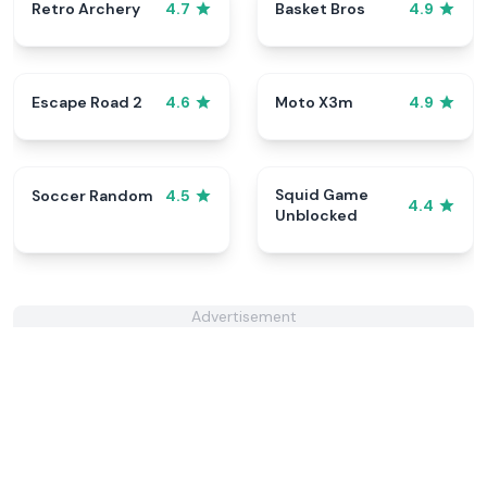
Retro Archery
Basket Bros
4.7
4.9
Escape Road 2
Moto X3m
4.6
4.9
Squid Game
Soccer Random
4.5
4.4
Unblocked
Advertisement