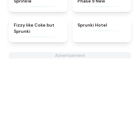
Sprinkle
Phase 9 New
★
4.6
★
4.8
Fizzy like Coke but
Sprunki Hotel
Sprunki
Advertisement