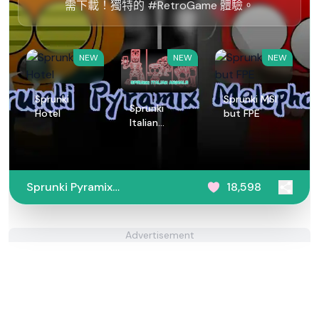
需下載！獨特的 #RetroGame 體驗。
NEW
NEW
NEW
Sprunki
Sprunki MSI
Sprunki
Hotel
but FPE
Italian
Animals
Sprunki Pyramix
18,598
Melophobia
Advertisement