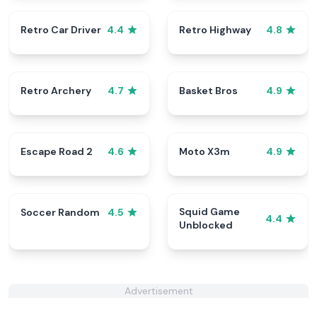
Retro Car Driver
Retro Highway
4.4
4.8
Retro Archery
Basket Bros
4.7
4.9
Escape Road 2
Moto X3m
4.6
4.9
Squid Game
Soccer Random
4.5
4.4
Unblocked
Advertisement