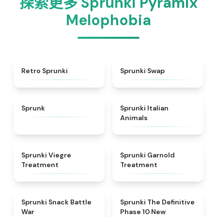
探索更多 Sprunki Pyramix
Melophobia
★
4.3
★
4.6
Retro Sprunki
Sprunki Swap
★
4.5
★
4.7
Sprunk
Sprunki Italian
Animals
★
4.4
★
4.7
Sprunki Viegre
Sprunki Garnold
Treatment
Treatment
★
4.6
★
4.3
Sprunki Snack Battle
Sprunki The Definitive
War
Phase 10 New