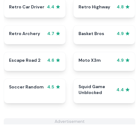
Retro Car Driver
Retro Highway
4.4
4.8
Retro Archery
Basket Bros
4.7
4.9
Escape Road 2
Moto X3m
4.6
4.9
Squid Game
Soccer Random
4.5
4.4
Unblocked
Advertisement