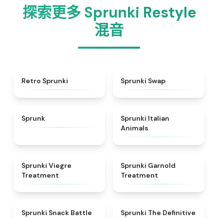
探索更多 Sprunki Restyle
混音
★
4.3
★
4.6
Retro Sprunki
Sprunki Swap
★
4.5
★
4.7
Sprunk
Sprunki Italian
Animals
★
4.4
★
4.7
Sprunki Viegre
Sprunki Garnold
Treatment
Treatment
★
4.6
★
4.3
Sprunki Snack Battle
Sprunki The Definitive