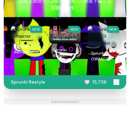
在線上遊玩 Sprunki Restyle——無需下載！立
即開始創作！
NEW
NEW
NEW
Sprunkr
Sprunki
Remaster
Sprunki
Italian
OWAKCX
Animals
Treatment
Sprunki Restyle
15,739
Advertisement