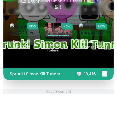
線上遊玩 Sprunki Simon Kill Tunner，無需下
載！
NEW
NEW
NEW
Sprunked
Sprunki
Sprunki
But 100th
Orange City
Italian
Ver
Animals
Sprunki Simon Kill Tunner
19,416
Advertisement