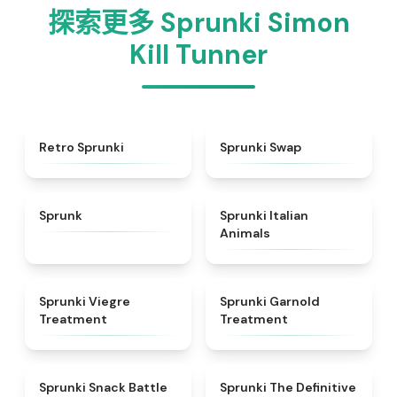
探索更多 Sprunki Simon
Kill Tunner
★
4.3
★
4.6
Retro Sprunki
Sprunki Swap
★
4.5
★
4.7
Sprunk
Sprunki Italian
Animals
★
4.4
★
4.7
Sprunki Viegre
Sprunki Garnold
Treatment
Treatment
★
4.6
★
4.3
Sprunki Snack Battle
Sprunki The Definitive