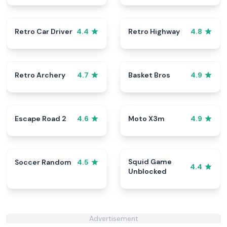
Retro Car Driver
Retro Highway
4.4
4.8
Retro Archery
Basket Bros
4.7
4.9
Escape Road 2
Moto X3m
4.6
4.9
Squid Game
Soccer Random
4.5
4.4
Unblocked
Advertisement