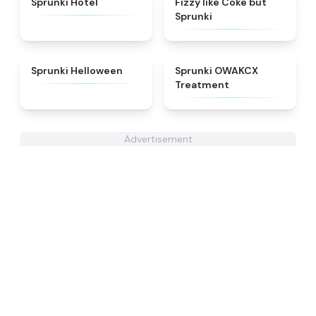
Sprunki Hotel
Fizzy like Coke but
Sprunki
★
4.8
★
5
Sprunki Helloween
Sprunki OWAKCX
Treatment
Advertisement