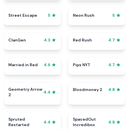
Street Escape
Neon Rush
5
5
ClanGen
Red Rush
4.3
4.7
Married in Red
Pips NYT
4.6
4.7
Geometry Arrow
Bloodmoney 2
4.8
4.4
2
Spruted
SpacedOut
4.4
4.8
Restarted
Incredibox