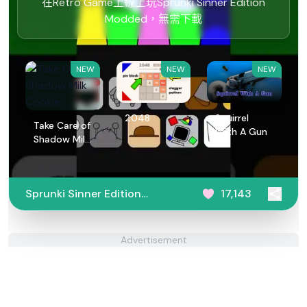
在Retro Game上線上玩Sprunki Sinner Edition
Modded，無需下載
NEW
NEW
NEW
2048
Squirrel
Take Care of
With A Gun
Shadow Milk
Cookie
Sprunki Sinner Edition
17,143
Modded
Advertisement