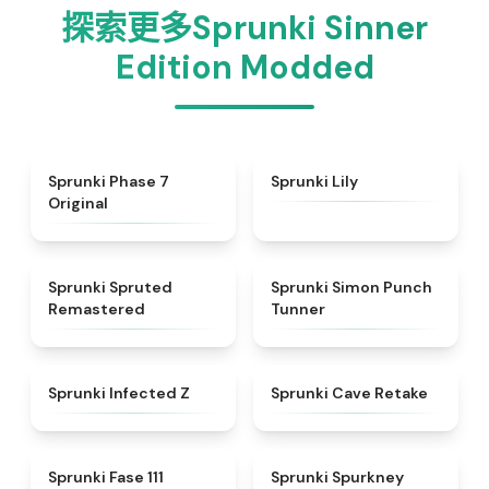
探索更多Sprunki Sinner
Edition Modded
★
5
★
4.9
Sprunki Phase 7
Sprunki Lily
Original
★
4.4
★
4.7
Sprunki Spruted
Sprunki Simon Punch
Remastered
Tunner
★
4.5
★
4.7
Sprunki Infected Z
Sprunki Cave Retake
★
4.9
★
4.7
Sprunki Fase 111
Sprunki Spurkney