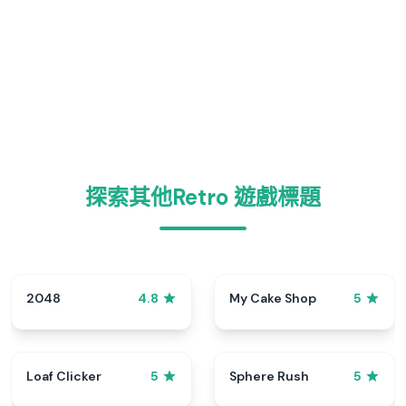
探索其他Retro 遊戲標題
2048
My Cake Shop
4.8
5
Loaf Clicker
Sphere Rush
5
5